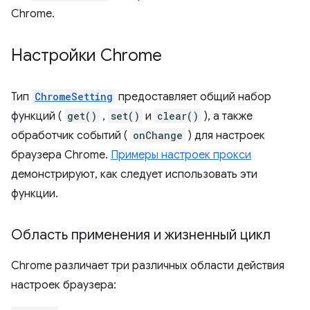
Chrome.
Настройки Chrome
Тип
ChromeSetting
предоставляет общий набор
функций (
get()
,
set()
и
clear()
), а также
обработчик событий (
onChange
) для настроек
браузера Chrome.
Примеры настроек прокси
демонстрируют, как следует использовать эти
функции.
Область применения и жизненный цикл
Chrome различает три различных области действия
настроек браузера: