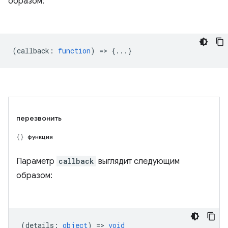
образом:
(
callback
:
function
) => {...}
перезвонить
функция
Параметр
callback
выглядит следующим
образом:
(
details
:
object
) =>
void