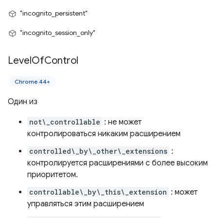
"incognito_persistent"
"incognito_session_only"
Level
Of
Control
Chrome 44+
Один из
not\_controllable
: не может
контролироваться никаким расширением
controlled\_by\_other\_extensions
:
контролируется расширениями с более высоким
приоритетом.
controllable\_by\_this\_extension
: может
управляться этим расширением