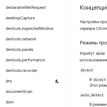
Концепци
declarative
Net
Request
desktop
Capture
Настройки про
devtools
.
inspected
Window
сервера Chrom
devtools
.
network
Режимы про
devtools
.
panels
Атрибут
mode
devtools
.
performance
использования
direct
devtools
.
recorder
В
direct
dns
Этот реж
document
Scan
auto_detect
dom
В режим