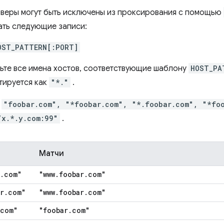
веры могут быть исключены из проксирования с помощью
ть следующие записи:
OST_PATTERN[:PORT]
ьте все имена хостов, соответствующие шаблону
HOST_PA
тируется как
"*."
.
:
"foobar.com", "*foobar.com", "*.foobar.com", "*fo
/x.*.y.com:99"
.
Матчи
.
com"
"www
.
foobar
.
com"
r
.
com"
"www
.
foobar
.
com"
com"
"foobar
.
com"