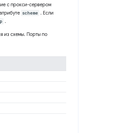
ие с прокси-сервером
 атрибуте
scheme
. Если
p
.
я из схемы. Порты по