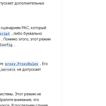
опускает дополнительных
 сценарием PAC, который
cript
, либо буквально
. Помимо этого, этот режим
Config
.
кте
proxy.ProxyRules
. Его
_servers
не допускает
истемы. Этот режим не
братите внимание, что
рокси. В последнем случае