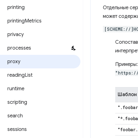
printing
Отдельные сер
может содержа
printing
Metrics
[SCHEME://]H
privacy
Сопостав
processes
интерпре
proxy
Примеры
"https:/
reading
List
runtime
Шаблон
scripting
"
.
foobar
search
"*
.
fooba
sessions
"foobar
.