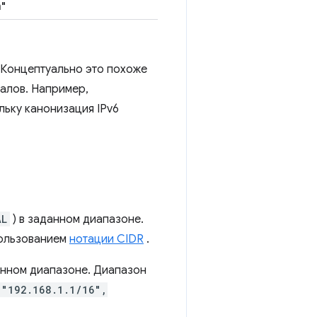
m"
 Концептуально это похоже
ралов. Например,
ольку канонизация IPv6
AL
) в заданном диапазоне.
пользованием
нотации CIDR
.
анном диапазоне. Диапазон
"192.168.1.1/16",