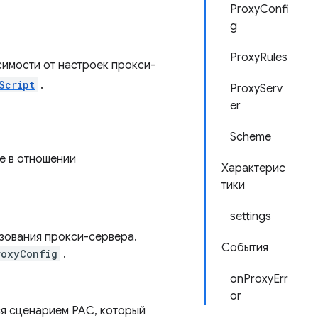
ProxyConfi
g
ProxyRules
симости от настроек прокси-
Script
.
ProxyServ
er
Scheme
e в отношении
Характерис
тики
settings
зования прокси-сервера.
События
roxyConfig
.
onProxyErr
or
я сценарием PAC, который