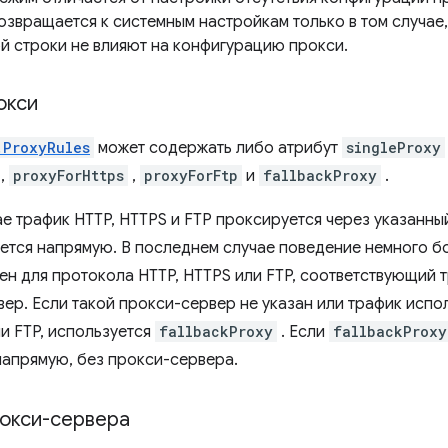
озвращается к системным настройкам только в том случае
й строки не влияют на конфигурацию прокси.
окси
.ProxyRules
может содержать либо атрибут
singleProxy
,
proxyForHttps
,
proxyForFtp
и
fallbackProxy
.
ае трафик HTTP, HTTPS и FTP проксируется через указанн
ется напрямую. В последнем случае поведение немного бо
ен для протокола HTTP, HTTPS или FTP, соответствующий 
вер. Если такой прокси-сервер не указан или трафик испо
ли FTP, используется
fallbackProxy
. Если
fallbackProxy
напрямую, без прокси-сервера.
окси-сервера