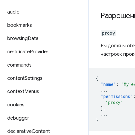
audio
Разрешен
bookmarks
proxy
browsing
Data
Вы должны объ
certificate
Provider
настроек прок
commands
content
Settings
{
"name"
:
"My e
...
context
Menus
"permissions"
"proxy"
cookies
],
...
debugger
}
declarative
Content