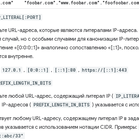
.
com"
"foobar
.
com"
"www
.
foobar
.
com"
"foofoobar
.
co
,
,
P_LITERAL[:PORT]
ьте URL-адреса, которые являются литералами IP-адреса.
 случай, но с особыми случаями для канонизации IP-лите
ение «[0:0:0::1]» аналогично сопоставлению «[::1]», поск
тся внутренне.
:
127.0.1
,
[0:0::1]
,
[::1]:80
,
https://[::1]:443
REFIX_LENGTH_IN_BITS
ьте любой URL-адрес, содержащий литерал IP (
IP_LITER
 IP-адресов (
PREFIX_LENGTH_IN_BITS
) указывается с ис
твует любому URL-адресу, содержащему литерал IP в зад
ов указывается с использованием нотации CIDR. Примеры:
::abc/33"