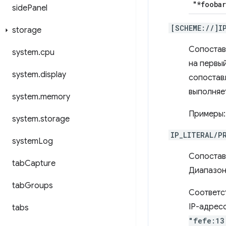
"*foobar
side
Panel
[SCHEME://]I
storage
Сопостав
system
.
cpu
на первый
system
.
display
сопоставл
выполняе
system
.
memory
Примеры
system
.
storage
IP_LITERAL/P
system
Log
Сопостав
tab
Capture
Диапазон
tab
Groups
Соответс
IP-адрес
tabs
"fefe:13