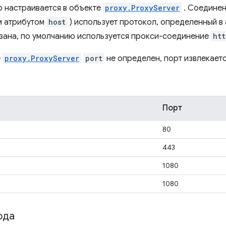
 настраивается в объекте
proxy.ProxyServer
. Соединен
м атрибутом
host
) использует протокол, определенный в
зана, по умолчанию используется прокси-соединение
htt
е
proxy.ProxyServer
port
не определен, порт извлекаетс
Порт
80
443
1080
1080
ода