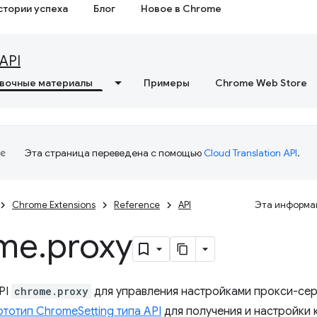
стории успеха
Блог
Новое в Chrome
API
вочные материалы
Примеры
Chrome Web Store
Эта страница переведена с помощью
Cloud Translation API
.
Chrome Extensions
Reference
API
Эта информац
me
.
proxy
PI
chrome.proxy
для управления настройками прокси-сер
ототип ChromeSetting типа API
для получения и настройки 