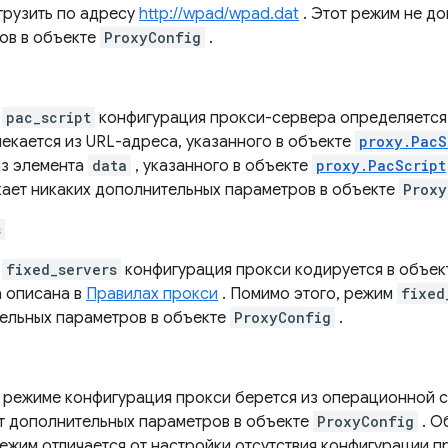
грузить по адресу
http://wpad/wpad.dat
. Этот режим не д
ов в объекте
ProxyConfig
.
е
pac_script
конфигурация прокси-сервера определяется
лекается из URL-адреса, указанного в объекте
proxy.PacS
из элемента
data
, указанного в объекте
proxy.PacScript
кает никаких дополнительных параметров в объекте
Proxy
s
е
fixed_servers
конфигурация прокси кодируется в объе
а описана в
Правилах прокси
. Помимо этого, режим
fixed
ельных параметров в объекте
ProxyConfig
.
режиме конфигурация прокси берется из операционной с
т дополнительных параметров в объекте
ProxyConfig
. О
ежим отличается от настройки отсутствия конфигурации п