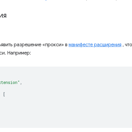
ия
явить разрешение «прокси» в
манифесте расширения
, чт
си. Например:
xtension"
,
:
[