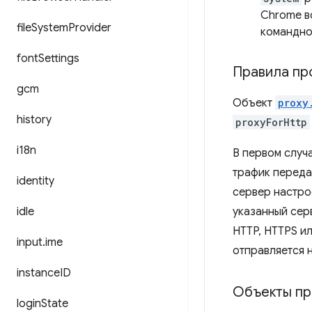
Chrome в
file
System
Provider
командно
font
Settings
Правила пр
gcm
Объект
proxy
history
proxyForHttp
i18n
В первом случ
трафик переда
identity
сервер настро
idle
указанный сер
HTTP, HTTPS и
input
.
ime
отправляется 
instance
ID
Объекты пр
login
State