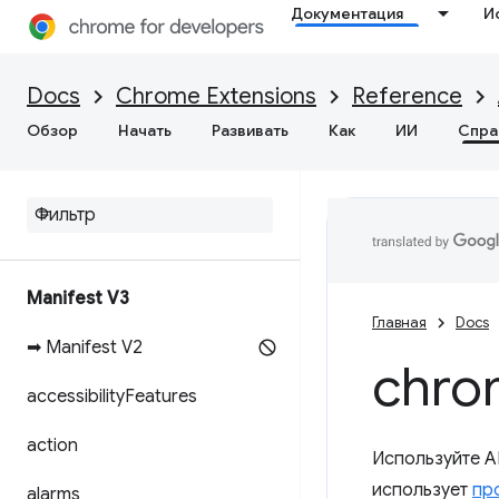
Документация
И
Docs
Chrome Extensions
Reference
Обзор
Начать
Развивать
Как
ИИ
Спра
Manifest V3
Главная
Docs
➡ Manifest V2
chro
accessibility
Features
action
Используйте A
использует
пр
alarms