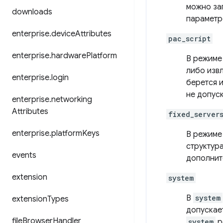
можно за
downloads
параметр
enterprise
.
device
Attributes
pac_script
enterprise
.
hardware
Platform
В режим
либо изв
enterprise
.
login
берется 
не допус
enterprise
.
networking
Attributes
fixed_server
enterprise
.
platform
Keys
В режим
структур
events
дополнит
extension
system
В
system
extension
Types
допускае
file
Browser
Handler
system
р