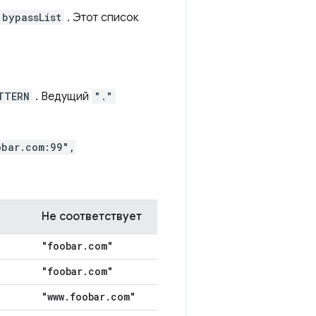
bypassList
. Этот список
TTERN
. Ведущий
"."
obar.com:99",
Не соответствует
"foobar
.
com"
"foobar
.
com"
"www
.
foobar
.
com"