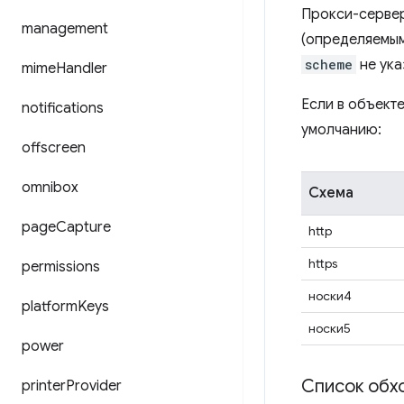
Прокси-сервер
management
(определяемы
scheme
не ука
mime
Handler
Если в объект
notifications
умолчанию:
offscreen
omnibox
Схема
page
Capture
http
https
permissions
носки4
platform
Keys
носки5
power
Список обх
printer
Provider