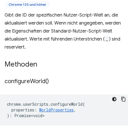
Chrome 133 und höher
Gibt die ID der spezifischen Nutzer-Script-Welt an, die
aktualisiert werden soll. Wenn nicht angegeben, werden
die Eigenschaften der Standard-Nutzer-Script-Welt
aktualisiert. Werte mit führenden Unterstrichen (
_
) sind
reserviert.
Methoden
configure
World(
)
chrome
.
userScripts
.
configureWorld
(
properties
:
WorldProperties
,
)
:
Promise<void>