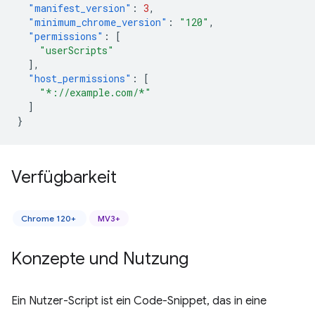
"manifest_version"
:
3
,
"minimum_chrome_version"
:
"120"
,
"permissions"
:
[
"userScripts"
],
"host_permissions"
:
[
"*://example.com/*"
]
}
Verfügbarkeit
Chrome 120+
MV3+
Konzepte und Nutzung
Ein Nutzer-Script ist ein Code-Snippet, das in eine