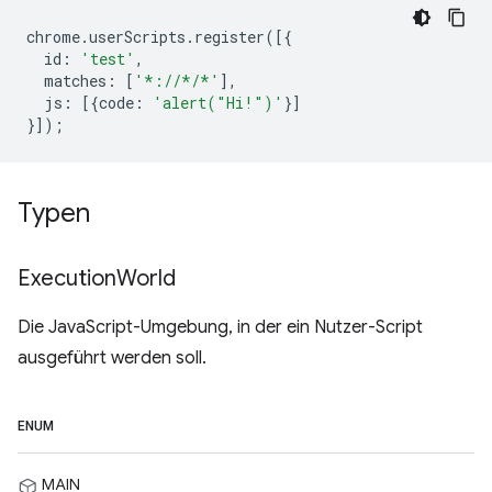
chrome
.
userScripts
.
register
([{
id
:
'test'
,
matches
:
[
'*://*/*'
],
js
:
[{
code
:
'alert("Hi!")'
}]
}]);
Typen
Execution
World
Die JavaScript-Umgebung, in der ein Nutzer-Script
ausgeführt werden soll.
ENUM
MAIN