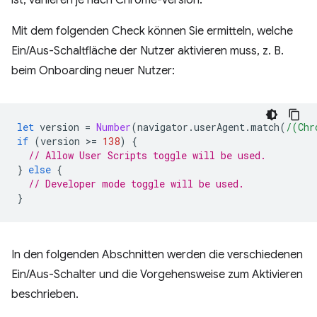
ist, variieren je nach Chrome-Version.
Mit dem folgenden Check können Sie ermitteln, welche
Ein/Aus-Schaltfläche der Nutzer aktivieren muss, z. B.
beim Onboarding neuer Nutzer:
let
version
=
Number
(
navigator
.
userAgent
.
match
(
/(Chr
if
(
version
>
=
138
)
{
// Allow User Scripts toggle will be used.
}
else
{
// Developer mode toggle will be used.
}
In den folgenden Abschnitten werden die verschiedenen
Ein/Aus-Schalter und die Vorgehensweise zum Aktivieren
beschrieben.