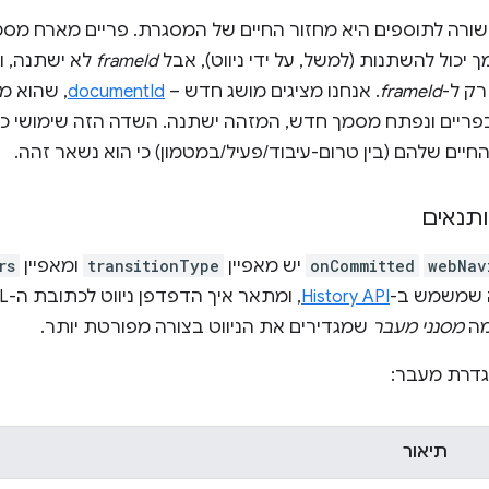
יכול להשתנות (למשל, על ידי ניווט), אבל
frameId
לא ישתנה, ו
ק ל-
frameId
. אנחנו מציגים מושג חדש –
documentId
, שהוא מ
פריים ונפתח מסמך חדש, המזהה ישתנה. השדה הזה שימושי כד
יים שלהם (בין טרום-עיבוד/פעיל/במטמון) כי הוא נשאר זהה.
ותנאים
webNav
onCommitted
יש מאפיין
transitionType
ומאפיין
rs
 שמשמש ב-
History API
מה
מסנני מעבר
שמגדירים את הניווט בצורה מפורטת יותר.
גדרת מעבר:
תיאור