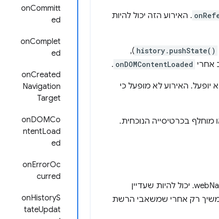
onCommitt
onRef
. האירוע הזה יכול להיות
ed
onComplet
),
history.pushState()
ed
ב אחרי
onDOMContentLoaded
.
onCreated
 יופעל. האירוע לא מופעל כי
Navigation
Target
onDOMCo
 מוחלף בכרטיסייה הנוכחית.
ntentLoad
ed
onErrorOc
curred
לבין האירועים של webNavigation API. יכול להיות שעדיין
onHistoryS
ו שהניווט ימשיך רק אחרי שמשאבי הרשת
tateUpdat