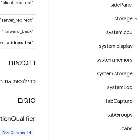
"client_redirect"
side
Panel
storage
‫"server_redirect"
‪"forward_back"
system
.
cpu
"from_address_bar"
system
.
display
system
.
memory
דוגמאות
system
.
storage
כדי לנסות את ה-API הזה, מתקינים 
system
Log
סוגים
tab
Capture
tab
Groups
tion
Qualifier
tabs
Chrome 44 ואילך