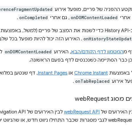
טע ההפניה של פריים, מופעל אירוע
erenceFragmentUpdated
 אחרי
onDOMContentLoaded
, גם אחרי
onCompleted
.
אמצעות
onHistoryStateUpdat
. האירוע הזה יכול להיות מופעל בכל של
ף מ
המטמון לדף הקודם/הבא
, האירוע
onDOMContentLoaded
לא
ן כבר הסתיימה כשנכנסים לדף בפעם הראשונה.
ל באמצעות
Chrome Instant
או
Instant Pages
, דף שנטען במלואו
על אירוע
onTabReplaced
.
מסוג web
Request
ין האירועים של
webRequest API
יתקבלו אירועי webRequest לגבי מסגרות שכבר התחילו ניווט חדש, א