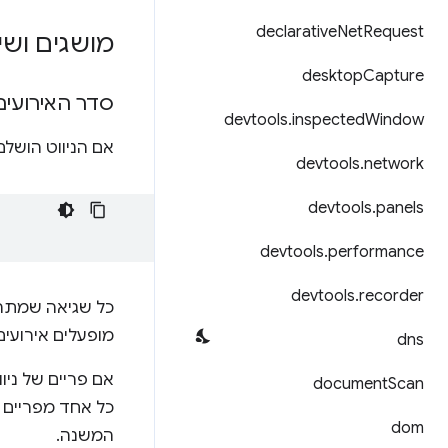
declarative
Net
Request
מושגים ושי
desktop
Capture
סדר האירועים
devtools
.
inspected
Window
אם הניווט הושל
devtools
.
network
devtools
.
panels
devtools
.
performance
devtools
.
recorder
כל שגיאה שמתר
מופעלים אירועים
dns
אם פריים של ניו
document
Scan
כל אחד מפריים ה
dom
המשנה.