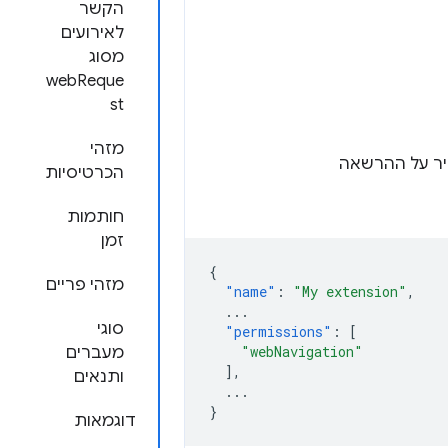
הקשר
לאירועים
מסוג
webReque
st
מזהי
יר על ההרשאה
הכרטיסיות
חותמות
זמן
{
מזהי פריים
"name"
:
"My extension"
,
...
סוגי
"permissions"
:
[
"webNavigation"
מעברים
],
ותנאים
...
}
דוגמאות