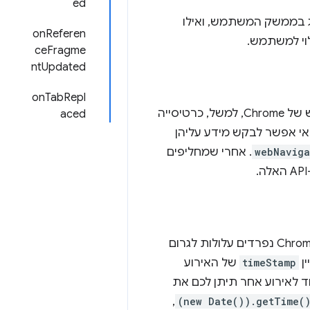
ed
מצב הניווט שמוצג בממשק המשתמש, ואילו
onReferen
ceFragme
ntUpdated
onTabRepl
לא כל הכרטיסיות שמוצגות בניווט תואמות לכרטיסיות בפועל בממשק המשתמש של Chrome, למשל, כרטיסייה
aced
 אי אפשר לבקש מידע עליהן
webNaviga
. אחרי שמחליפים
חשוב לציין שחלק מהאנומליות הטכניות בטיפול של מערכת ההפעלה בתהליכי Chrome נפרדים עלולות לגרום
ן
timeStamp
של האירוע
ד לאירוע אחר תיתן לכם את
,
(new Date()).getTime(