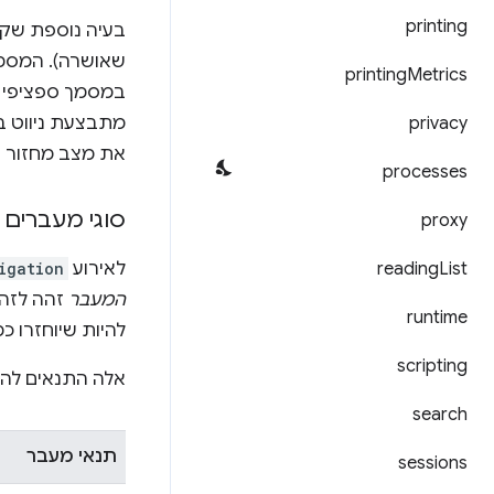
printing
שאושרה). המסמך 
printing
Metrics
במסמך ספציפי ר
privacy
מתבצעת ניווט ב
את מצב מחזור הח
processes
סוגי מעברים 
proxy
List
reading
לאירוע
igation
המעבר
זהה לזה
runtime
להיות שיוחזרו כ
scripting
אלה התנאים לה
search
תנאי מעבר
sessions