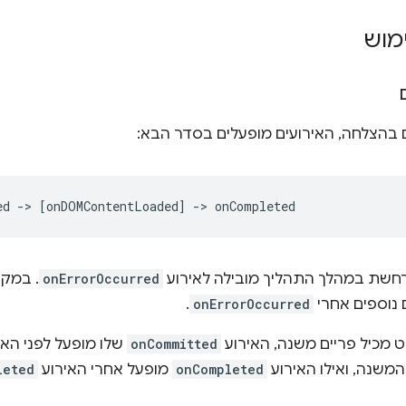
מוש
ם בהצלחה, האירועים מופעלים בסדר הבא:
חשת במהלך התהליך מובילה לאירוע
onErrorOccurred
. במקר
 נוספים אחרי
onErrorOccurred
.
וט מכיל פריים משנה, האירוע
onCommitted
שלו מופעל לפני האי
משנה, ואילו האירוע
onCompleted
מופעל אחרי האירוע
leted