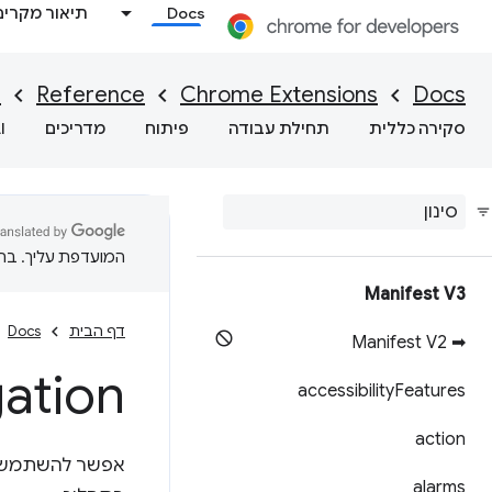
Docs
תיאור מקרים
I
Reference
Chrome Extensions
Docs
סקירה כללית
תחילת עבודה
פיתוח
מדריכים
I
המועדפת עליך. בתרג
Manifest V3
דף הבית
Docs
➡ Manifest V2
ation
accessibility
Features
action
אפשר להשתמש 
alarms