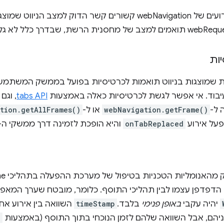
באופן כללי, האירועים של webNavigation קשורים קשר הדוק ל
ות
בוד. אי אפשר לגשת לכרטיסיות כאלה באמצעות
tabs API
, וגם
 ל-
webNavigation.getFrame()
או ל-
tion.getAllFrames()
ופעל אירוע
onTabReplaced
והיא הופכת לזמינה דרך ממשקי ה-API האלה.
 הדפדפן עצמו לבין תהליכי התוסף. כלומר, מובטח שערך המאפיי
יהיה עקבי
באופן פנימי
בלבד.
timeStamp
השוואה בין אירוע אח
ניהם, אבל השוואה שלהם לזמן הנוכחי בתוך התוסף (באמצעות
)