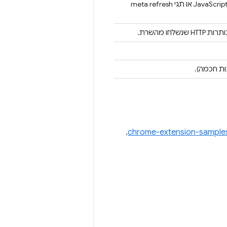
במהלך הניווט התרחשה הפניה אוטומטית אחת או יותר שנגרמה על ידי JavaScript או תגי meta refresh
ו מהשרת.
ת חכמה).
.
chrome-extension-sample