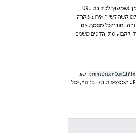
בעיה נוספת שקשורה לתוספים היא מחזור החיים של המסגרת. פריים מארח מסמך (שמשויך לכתובת URL
לכן קשה לשייך אירוע שקרה
זהה ייחודי לכל מסמך. אם
י לקבוע מתי הדפים משנים
transitionQualifie
.
סוג
, ומתאר איך הדפדפן ניווט לכתובת ה-URL הספציפית הזו. בנוסף, יכול