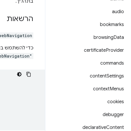
בתהליך.
audio
הרשאות
bookmarks
webNavigation
browsing
Data
כדי להשתמש בכל
certificate
Provider
ebNavigation"
commands
content
Settings
context
Menus
cookies
debugger
declarative
Content