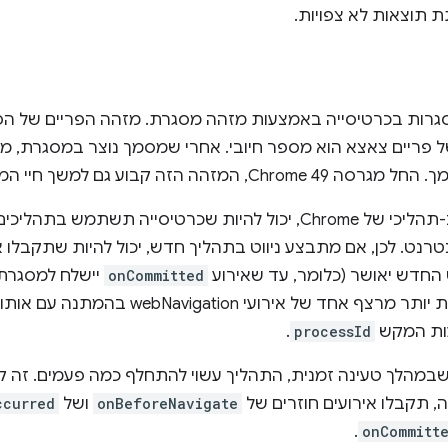
 תוצאות לא צפויות.
ל פריים צאצא הוא מספר חיובי. אחרי שמסמך נוצר במסגרת, 
 הזה קבוע גם למשך חיי המסגרת (בכמה ניווטים).
בגלל האופי הרב-תהליכי של Chrome, יכול להיות שכרטיסייה תש
טרנט. לכן, אם מתבצע ניווט בתהליך חדש, יכול להיות שתקבלו
 החדש יאושר (כלומר, עד שאירוע
onCommitted
יישלח למסגרת
צף אחד של אירועי webNavigation בהמתנה עם אותו
ות המקש
processId
.
במהלך טעינה זמנית, התהליך עשוי להתחלף כמה פעמים. זה ק
, תקבלו אירועים חוזרים של
onBeforeNavigate
ושל
ccurred
.
onCommitt