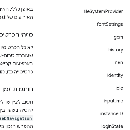
file
System
Provider
האירועים של webRequest תואמים למצב של מחסנית הרשת, שבדרך כלל לא גלוי למשתמש.
font
Settings
מזהי הכרטיסי
gcm
history
שעוברת טרום-עי
i18n
באמצעות קריאה
כרטיסייה כזו, מ
identity
idle
חותמות זמן
input
.
ime
להטיה בשעון בין
instance
ID
WebNavigation
State
login
ההפרש הנכון בי