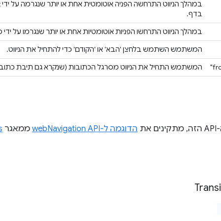
בדף.
במהלך הניווט התרחשו הפניות אוטומטיות אחת או יותר שנגרמו על ידי כותרות HTTP שנשלח
המשתמש השתמש בלחצן 'הבא' או 'הקודם' כדי להתחיל את הניווט.
המשתמש התחיל את הניווט מסרגל הכתובות (שנקרא גם תיבת כתובו
את
הדוגמה ל-webNavigation API
ממאגר
s
Transi