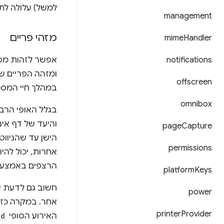
למשל) עלולה לתת
management
מזהי פריים
mime
Handler
notifications
ומזהה הפריים ש
offscreen
במהלך חיי המסמך. החל מגרסה Chrome 49, המזהה
omnibox
והיעד של דף אינ
page
Capture
הישן עד שהניווט
permissions
אחרות, יכול להיות יותר מר
הרצפים באמצע
platform
Keys
חשוב גם לדעת ש
power
אחר. במקרה כזה
printer
Provider
האירוע הסופי
ed