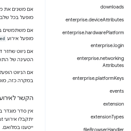
downloads
אם משנים את מק
מופעל בכל שלב
enterprise
.
device
Attributes
אם משתמשים ב-History API כדי לשנות את המצב של פריים (למשל, ב
enterprise
.
hardware
Platform
מופעל אירוע
ed
enterprise
.
login
אם ניווט שחזר ד
enterprise
.
networking
הטעינה של התוכ
Attributes
אם הניווט הופע
enterprise
.
platform
Keys
במקרה כזה, מופ
events
הקשר לאירועים 
extension
אין סדר מוגדר ב
extension
Types
ייטענו במלואם.
file
Browser
Handler