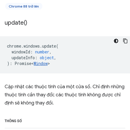
Chrome 88 trở lên
update(
)
chrome
.
windows
.
update
(
windowId
:
number
,
updateInfo
:
object
,
)
:
Promise<
Window
>
Cập nhật các thuộc tính của một cửa sổ. Chỉ định những
thuộc tính cần thay đổi; các thuộc tính không được chỉ
định sẽ không thay đổi.
THÔNG SỐ