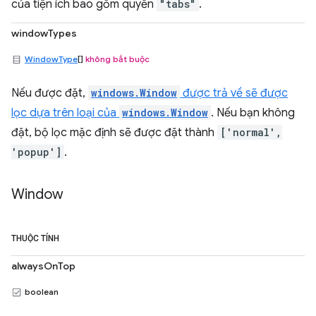
của tiện ích bao gồm quyền
"tabs"
.
windowTypes
WindowType
[]
không bắt buộc
Nếu được đặt,
windows.Window
được trả về sẽ được
lọc dựa trên loại của
windows.Window
. Nếu bạn không
đặt, bộ lọc mặc định sẽ được đặt thành
['normal',
'popup']
.
Window
THUỘC TÍNH
alwaysOnTop
boolean