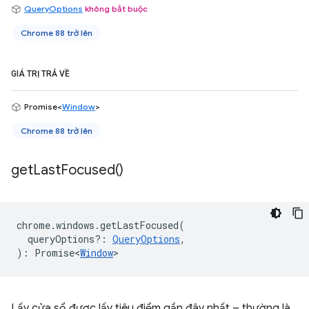
QueryOptions
không bắt buộc
Chrome 88 trở lên
GIÁ TRỊ TRẢ VỀ
Promise<
Window
>
Chrome 88 trở lên
get
Last
Focused(
)
chrome
.
windows
.
getLastFocused
(
queryOptions?
:
QueryOptions
,
)
:
Promise<
Window
>
Lấy cửa sổ được lấy tiêu điểm gần đây nhất – thường là