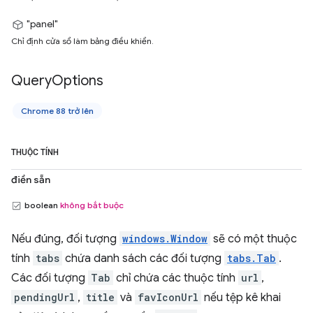
"panel"
Chỉ định cửa sổ làm bảng điều khiển.
Query
Options
Chrome 88 trở lên
THUỘC TÍNH
điền sẵn
boolean
không bắt buộc
Nếu đúng, đối tượng
windows.Window
sẽ có một thuộc
tính
tabs
chứa danh sách các đối tượng
tabs.Tab
.
Các đối tượng
Tab
chỉ chứa các thuộc tính
url
,
pendingUrl
,
title
và
favIconUrl
nếu tệp kê khai