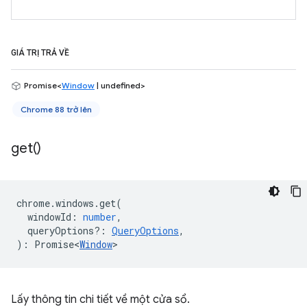
GIÁ TRỊ TRẢ VỀ
Promise<
Window
| undefined>
Chrome 88 trở lên
get(
)
chrome
.
windows
.
get
(
windowId
:
number
,
queryOptions?
:
QueryOptions
,
)
:
Promise<
Window
>
Lấy thông tin chi tiết về một cửa sổ.