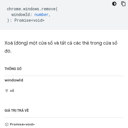
chrome
.
windows
.
remove
(
windowId
:
number
,
)
:
Promise<void>
Xoá (đóng) một cửa sổ và tất cả các thẻ trong cửa sổ
đó.
THÔNG SỐ
windowId
số
GIÁ TRỊ TRẢ VỀ
Promise<void>