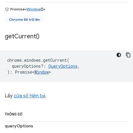
Promise<
Window
[]>
Chrome 88 trở lên
get
Current(
)
chrome
.
windows
.
getCurrent
(
queryOptions?
:
QueryOptions
,
)
:
Promise<
Window
>
Lấy
cửa sổ hiện tại
.
THÔNG SỐ
queryOptions