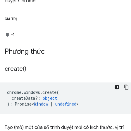
duyệt Chrome.
GIÁ TRỊ
-1
Phương thức
create(
)
chrome
.
windows
.
create
(
createData?
:
object
,
)
:
Promise<
Window
|
undefined
>
Tạo (mở) một cửa sổ trình duyệt mới có kích thước, vị trí