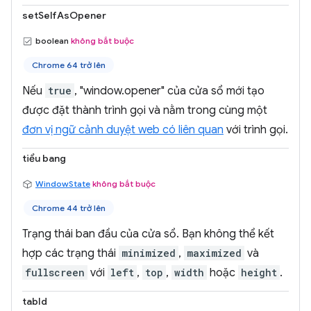
setSelfAsOpener
boolean
không bắt buộc
Chrome 64 trở lên
Nếu
true
, "window.opener" của cửa sổ mới tạo
được đặt thành trình gọi và nằm trong cùng một
đơn vị ngữ cảnh duyệt web có liên quan
với trình gọi.
tiểu bang
WindowState
không bắt buộc
Chrome 44 trở lên
Trạng thái ban đầu của cửa sổ. Bạn không thể kết
hợp các trạng thái
minimized
,
maximized
và
fullscreen
với
left
,
top
,
width
hoặc
height
.
tabId