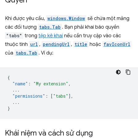
Quyền
Khi được yêu cầu,
windows.Window
sẽ chứa một mảng
các đối tượng
tabs.Tab
. Bạn phải khai báo quyền
"tabs"
trong
tệp kê khai
nếu cần truy cập vào các
thuộc tính
url
,
pendingUrl
,
title
hoặc
favIconUrl
của
tabs.Tab
. Ví dụ:
{
"name"
:
"My extension"
,
...
"permissions"
:
[
"tabs"
],
...
}
Khái niệm và cách sử dụng