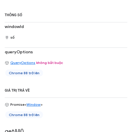
THÔNG SỐ
windowId
số
queryOptions
QueryOptions
không bắt buộc
Chrome 88 trở lên
GIÁ TRỊ TRẢ VỀ
Promise<
Window
>
Chrome 88 trở lên
get
All(
)