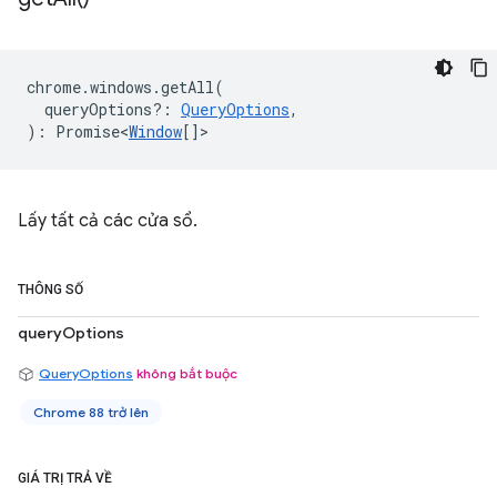
chrome
.
windows
.
getAll
(
queryOptions?
:
QueryOptions
,
)
:
Promise<
Window
[]
>
Lấy tất cả các cửa sổ.
THÔNG SỐ
queryOptions
QueryOptions
không bắt buộc
Chrome 88 trở lên
GIÁ TRỊ TRẢ VỀ