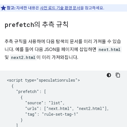
참고:
자세한 내용은
사전 로드 기술 환경 문서
을 참고하세요.
prefetch
의 추측 규칙
추측 규칙을 사용하여 다음 탐색의 문서를 미리 가져올 수 있습
니다. 예를 들어 다음 JSON을 페이지에 삽입하면
next.html
및
next2.html
이 미리 가져와집니다.
<script type="speculationrules">

  {

    "prefetch": [

      {

        "source": "list",

        "urls": ["next.html", "next2.html"],

        "tag": "rule-set-tag-1"

      }

    ]
