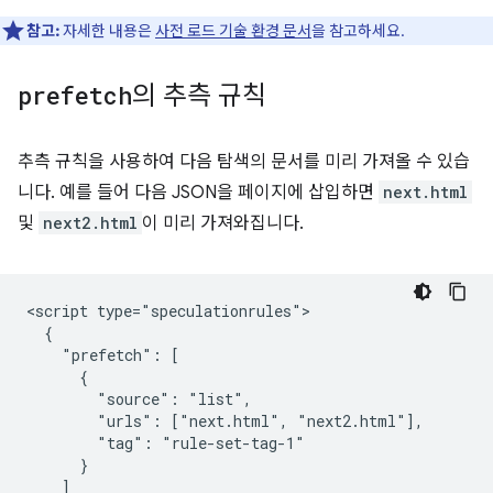
참고:
자세한 내용은
사전 로드 기술 환경 문서
을 참고하세요.
prefetch
의 추측 규칙
추측 규칙을 사용하여 다음 탐색의 문서를 미리 가져올 수 있습
니다. 예를 들어 다음 JSON을 페이지에 삽입하면
next.html
및
next2.html
이 미리 가져와집니다.
<script type="speculationrules">

  {

    "prefetch": [

      {

        "source": "list",

        "urls": ["next.html", "next2.html"],

        "tag": "rule-set-tag-1"

      }

    ]
