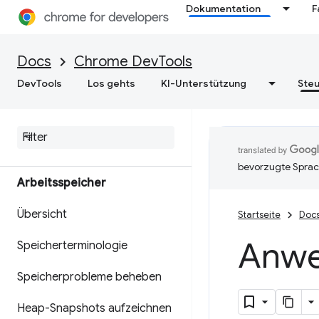
erhalten
Dokumentation
F
Leistungstraces speichern
Docs
Chrome DevTools
DevTools
Los gehts
KI-Unterstützung
Steu
Lighthouse
Webgeschwindigkeit
optimieren
bevorzugte Sprac
Arbeitsspeicher
Übersicht
Startseite
Doc
Anwe
Speicherterminologie
Speicherprobleme beheben
Heap-Snapshots aufzeichnen