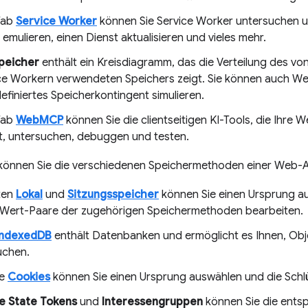
Tab
Service Worker
können Sie Service Worker untersuchen 
 emulieren, einen Dienst aktualisieren und vieles mehr.
peicher
enthält ein Kreisdiagramm, das die Verteilung des v
ce Workern verwendeten Speichers zeigt. Sie können auch We
efiniertes Speicherkontingent simulieren.
Tab
WebMCP
können Sie die clientseitigen KI-Tools, die Ihre 
llt, untersuchen, debuggen und testen.
r können Sie die verschiedenen Speichermethoden einer Web-
sten
Lokal
und
Sitzungsspeicher
können Sie einen Ursprung a
/Wert-Paare der zugehörigen Speichermethoden bearbeiten.
IndexedDB
enthält Datenbanken und ermöglicht es Ihnen, Ob
uchen.
te
Cookies
können Sie einen Ursprung auswählen und die Schl
te State Tokens
und
Interessengruppen
können Sie die ent