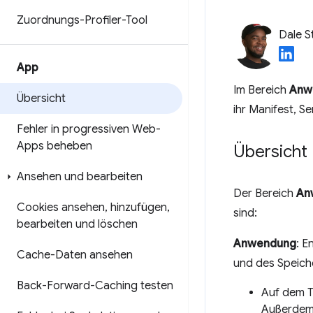
Zuordnungs-Profiler-Tool
Dale S
App
Im Bereich
Anw
Übersicht
ihr Manifest, S
Fehler in progressiven Web-
Apps beheben
Übersicht
Ansehen und bearbeiten
Der Bereich
An
Cookies ansehen
,
hinzufügen
,
sind:
bearbeiten und löschen
Anwendung
: E
Cache-Daten ansehen
und des Speich
Back-Forward-Caching testen
Auf dem 
Außerdem 