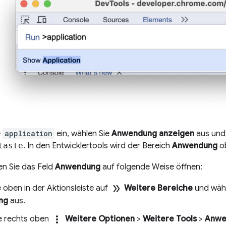
e
application
ein, wählen Sie
Anwendung anzeigen
aus und 
taste
. In den Entwicklertools wird der Bereich
Anwendung
ob
en Sie das Feld
Anwendung
auf folgende Weise öffnen:
double_arrow
e oben in der Aktionsleiste auf
Weitere Bereiche
und wäh
ng
aus.
more_vert
e rechts oben
Weitere Optionen
>
Weitere Tools
>
Anwe