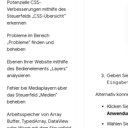
Potenzielle CSS-
Verbesserungen mithilfe des
Steuerfelds „CSS-Übersicht“
erkennen
Probleme im Bereich
„Probleme“ finden und
beheben
Ebenen Ihrer Website mithilfe
des Bedienelements „Layers“
analysieren
Geben Si
Eingabe
Fehler bei Mediaplayern über
Alternativ könn
das Steuerfeld „Medien“
beheben
Klicken Si
Anwendu
Arbeitsspeicher von Array
Buffer
,
Typed
Array
,
Data
View
Wählen Si