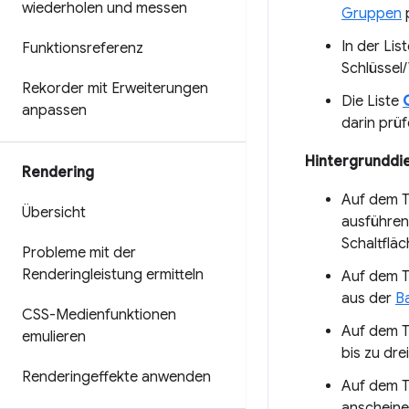
wiederholen und messen
Gruppen
p
In der Lis
Funktionsreferenz
Schlüssel
Rekorder mit Erweiterungen
Die Liste
anpassen
darin prüf
Hintergrunddi
Rendering
Auf dem 
Übersicht
ausführen
Schaltflä
Probleme mit der
Renderingleistung ermitteln
Auf dem 
aus der
B
CSS-Medienfunktionen
Auf dem 
emulieren
bis zu dre
Renderingeffekte anwenden
Auf dem 
anscheine