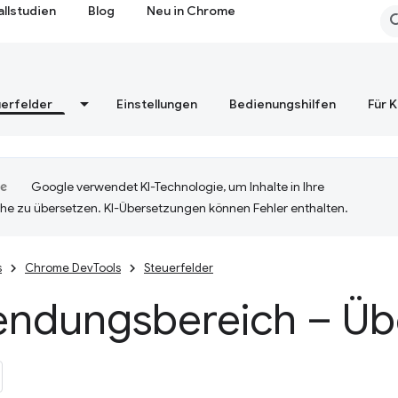
allstudien
Blog
Neu in Chrome
erfelder
Einstellungen
Bedienungshilfen
Für 
Google verwendet KI-Technologie, um Inhalte in Ihre
he zu übersetzen. KI-Übersetzungen können Fehler enthalten.
s
Chrome DevTools
Steuerfelder
ndungsbereich – Übe