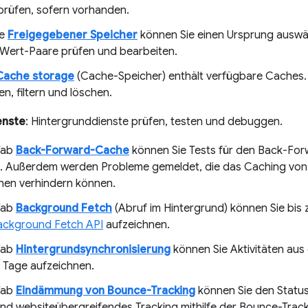
rüfen, sofern vorhanden.
te
Freigegebener Speicher
können Sie einen Ursprung auswä
/Wert-Paare prüfen und bearbeiten.
Cache storage
(Cache-Speicher) enthält verfügbare Caches.
en, filtern und löschen.
enste
: Hintergrunddienste prüfen, testen und debuggen.
Tab
Back-Forward-Cache
können Sie Tests für den Back-Fo
. Außerdem werden Probleme gemeldet, die das Caching von
chen verhindern können.
Tab
Background Fetch
(Abruf im Hintergrund) können Sie bis z
ackground Fetch API
aufzeichnen.
Tab
Hintergrundsynchronisierung
können Sie Aktivitäten aus
i Tage aufzeichnen.
Tab
Eindämmung von Bounce-Tracking
können Sie den Status
nd websiteübergreifendes Tracking mithilfe der Bounce-Track