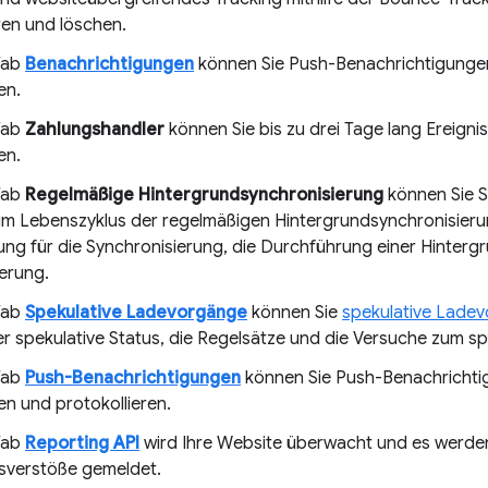
eren und löschen.
Tab
Benachrichtigungen
können Sie Push-Benachrichtigungen 
en.
Tab
Zahlungshandler
können Sie bis zu drei Tage lang Ereign
en.
Tab
Regelmäßige Hintergrundsynchronisierung
können Sie Sc
 im Lebenszyklus der regelmäßigen Hintergrundsynchronisierun
rung für die Synchronisierung, die Durchführung einer Hinter
ierung.
Tab
Spekulative Ladevorgänge
können Sie
spekulative Lade
r spekulative Status, die Regelsätze und die Versuche zum sp
Tab
Push-Benachrichtigungen
können Sie Push-Benachrichtig
en und protokollieren.
Tab
Reporting API
wird Ihre Website überwacht und es werden
tsverstöße gemeldet.