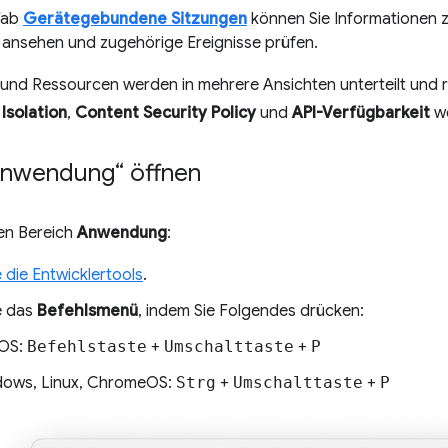
Tab
Gerätegebundene Sitzungen
können Sie Informationen
 ansehen und zugehörige Ereignisse prüfen.
n und Ressourcen werden in mehrere Ansichten unterteilt und 
Isolation
,
Content Security Policy
und
API-Verfügbarkeit
we
Anwendung“ öffnen
den Bereich
Anwendung
:
 die Entwicklertools
.
e das
Befehlsmenü
, indem Sie Folgendes drücken:
OS:
Befehlstaste
+
Umschalttaste
+
P
ows, Linux, ChromeOS:
Strg
+
Umschalttaste
+
P