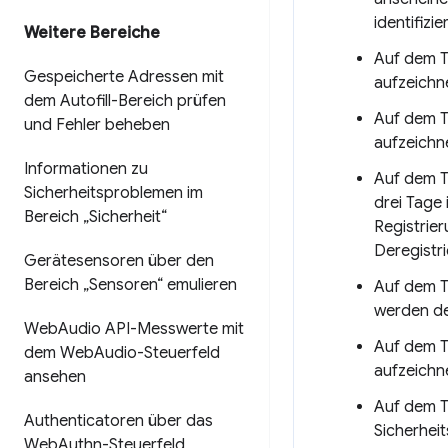
identifizi
Weitere Bereiche
Auf dem 
Gespeicherte Adressen mit
aufzeichn
dem Autofill-Bereich prüfen
Auf dem 
und Fehler beheben
aufzeichn
Informationen zu
Auf dem 
Sicherheitsproblemen im
drei Tage
Bereich „Sicherheit“
Registrie
Deregistr
Gerätesensoren über den
Bereich „Sensoren“ emulieren
Auf dem 
werden de
Web
Audio API-Messwerte mit
Auf dem 
dem Web
Audio-Steuerfeld
aufzeichn
ansehen
Auf dem 
Authenticatoren über das
Sicherhei
Web
Authn-Steuerfeld