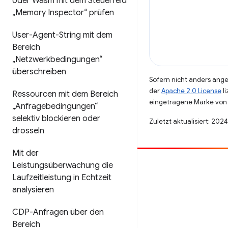
oder Wasm mit dem Steuerfeld
„Memory Inspector“ prüfen
User-Agent-String mit dem
Bereich
„Netzwerkbedingungen“
überschreiben
Sofern nicht anders angeg
der
Apache 2.0 License
li
Ressourcen mit dem Bereich
eingetragene Marke von 
„Anfragebedingungen“
selektiv blockieren oder
Zuletzt aktualisiert: 202
drosseln
Mit der
Leistungsüberwachung die
Beitragen
Laufzeitleistung in Echtzeit
Fehler melden
analysieren
Offene Fragen ansehen
CDP-Anfragen über den
Bereich