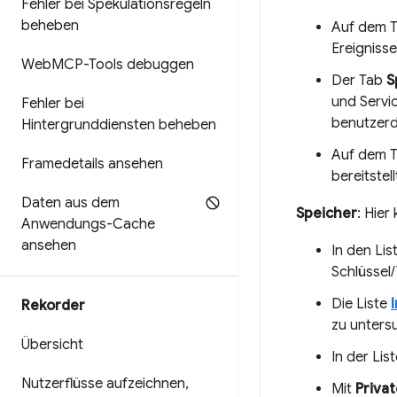
Fehler bei Spekulationsregeln
beheben
Auf dem 
Ereignisse
Web
MCP-Tools debuggen
Der Tab
S
und Servi
Fehler bei
benutzerd
Hintergrunddiensten beheben
Auf dem 
Framedetails ansehen
bereitste
Daten aus dem
Speicher
: Hie
Anwendungs-Cache
ansehen
In den Li
Schlüssel
Die Liste
Rekorder
zu unters
Übersicht
In der Lis
Nutzerflüsse aufzeichnen
,
Mit
Priva