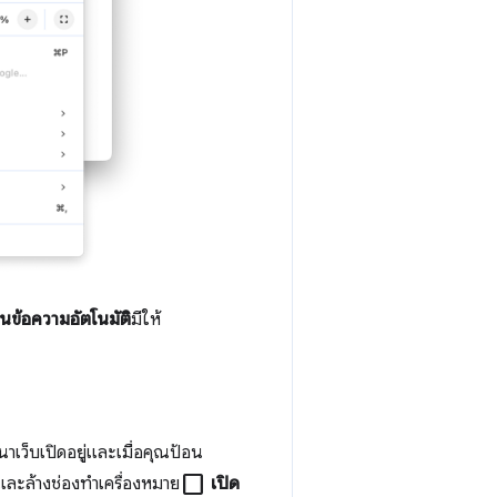
นข้อความอัตโนมัติ
มีให้
นาเว็บเปิดอยู่และเมื่อคุณป้อน
check_box_outline_blank
และล้างช่องทำเครื่องหมาย
เปิด