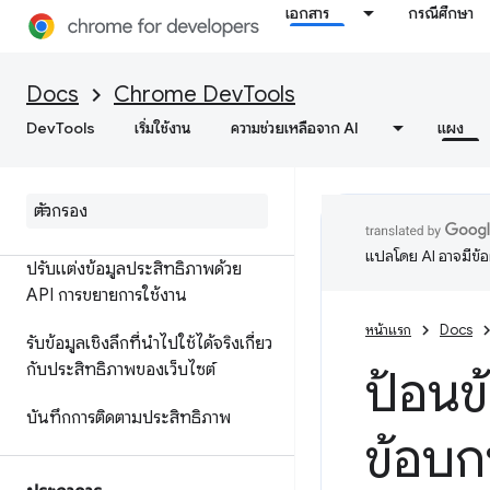
กับประสิทธิภาพ
เอกสาร
กรณีศึกษา
ข้อมูลอ้างอิงฟีเจอร์
Docs
Chrome DevTools
การอ้างอิงเหตุการณ์ในไทม์ไลน์
DevTools
เริ่มใช้งาน
ความช่วยเหลือจาก AI
แผง
วิเคราะห์ประสิทธิภาพของตัวเลือก
CSS
ประสิทธิภาพ Node
.
js ของโปรไฟล์
แปลโดย AI อาจมีข้
ปรับแต่งข้อมูลประสิทธิภาพด้วย
API การขยายการใช้งาน
หน้าแรก
Docs
รับข้อมูลเชิงลึกที่นำไปใช้ได้จริงเกี่ยว
กับประสิทธิภาพของเว็บไซต์
ป้อนข
บันทึกการติดตามประสิทธิภาพ
ข้อบกพ