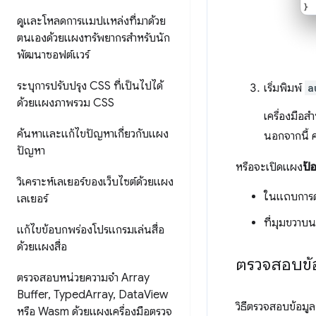
ดูและโหลดการแมปแหล่งที่มาด้วย
ตนเองด้วยแผงทรัพยากรสำหรับนัก
พัฒนาซอฟต์แวร์
ระบุการปรับปรุง CSS ที่เป็นไปได้
เริ่มพิมพ์
a
ด้วยแผงภาพรวม CSS
เครื่องมือ
ค้นหาและแก้ไขปัญหาเกี่ยวกับแผง
นอกจากนี้ 
ปัญหา
หรือจะเปิดแผง
ป้
วิเคราะห์เลเยอร์ของเว็บไซต์ด้วยแผง
ในแถบการดำ
เลเยอร์
ที่มุมขวาบน
แก้ไขข้อบกพร่องโปรแกรมเล่นสื่อ
ด้วยแผงสื่อ
ตรวจสอบข้อ
ตรวจสอบหน่วยความจำ Array
Buffer
,
Typed
Array
,
Data
View
วิธีตรวจสอบข้อมู
หรือ Wasm ด้วยแผงเครื่องมือตรวจ