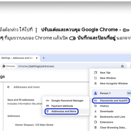
more_vert
key
งดังกล่าว ให้ไปที่
ปรับแต่งและควบคุม Google Chrome
>
toggle_on
นๆ
ที่มุมขวาบนของ Chrome แล้วเปิด
บันทึกและป้อนที่อยู่
นอกจากน