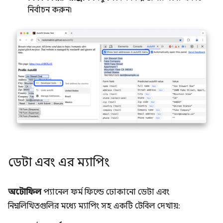
নির্বাচন করুন৷
ডেটা এবং এর ম্যাপিং
অটোফিল
প্যানেল ফর্ম ফিল্ডে ঢোকানো ডেটা এবং
নিম্নলিখিতগুলির মধ্যে ম্যাপিং সহ একটি টেবিল দেখায়: