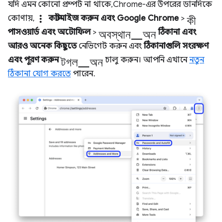
যদি এমন কোনো প্রম্পট না থাকে, Chrome-এর উপরের ডানদিকে
more_vert
কী
কোণায়,
কাস্টমাইজ করুন এবং Google Chrome
>
অবস্থান_অন
পাসওয়ার্ড এবং অটোফিল
>
ঠিকানা এবং
আরও অনেক কিছুতে
নেভিগেট করুন এবং
ঠিকানাগুলি সংরক্ষণ
টগল_অন
এবং পূরণ করুন
চালু করুন। আপনি এখানে
নতুন
ঠিকানা যোগ করতে
পারেন.