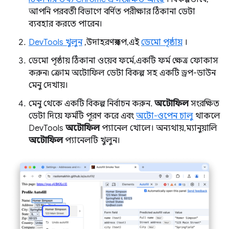
আপনি পরবর্তী বিভাগে বর্ণিত পরীক্ষার ঠিকানা ডেটা
ব্যবহার করতে পারেন।
DevTools খুলুন
, উদাহরণস্বরূপ, এই
ডেমো পৃষ্ঠায়
।
ডেমো পৃষ্ঠায় ঠিকানা ওয়েব ফর্মে, একটি ফর্ম ক্ষেত্র ফোকাস
করুন৷ ক্রোম অটোফিল ডেটা বিকল্প সহ একটি ড্রপ-ডাউন
মেনু দেখায়।
মেনু থেকে একটি বিকল্প নির্বাচন করুন.
অটোফিল
সংরক্ষিত
ডেটা দিয়ে ফর্মটি পূরণ করে এবং
অটো-ওপেন চালু
থাকলে
DevTools
অটোফিল
প্যানেল খোলে। অন্যথায়, ম্যানুয়ালি
অটোফিল
প্যানেলটি খুলুন।