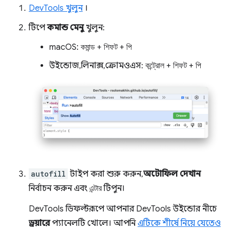
DevTools খুলুন
।
টিপে
কমান্ড মেনু
খুলুন:
macOS:
কমান্ড
+
শিফট
+
পি
উইন্ডোজ, লিনাক্স, ক্রোমওএস:
কন্ট্রোল
+
শিফট
+
পি
autofill
টাইপ করা শুরু করুন,
অটোফিল দেখান
নির্বাচন করুন এবং
এন্টার
টিপুন।
DevTools ডিফল্টরূপে আপনার DevTools উইন্ডোর নীচে
ড্রয়ারে
প্যানেলটি খোলে। আপনি
এটিকে শীর্ষে নিয়ে যেতেও