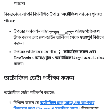
পারেন।
বিকল্পভাবে, আপনি নিম্নলিখিত উপায়ে
অটোফিল
প্যানেল খুলতে
পারেন:
ডাবল_এরো
উপরের অ্যাকশন বারে,
আরও প্যানেলে
ক্লিক করুন এবং ড্রপ-ডাউন তালিকা থেকে
স্বতঃপূর্ণ
নির্বাচন
করুন।
more_vert
উপরের ডানদিকের কোণায়,
কাস্টমাইজ করুন এবং
DevTools
>
আরও টুল
>
অটোফিল
নিয়ন্ত্রণ করুন নির্বাচন
করুন।
অটোফিল ডেটা পরীক্ষা করুন
অটোফিল ডেটা পরিদর্শন করতে:
নিশ্চিত করুন যে
অটোফিল
চালু আছে এবং আপনার
ঠিকানার তথ্য Chrome এ সংরক্ষিত আছে
। বিকল্পভাবে,