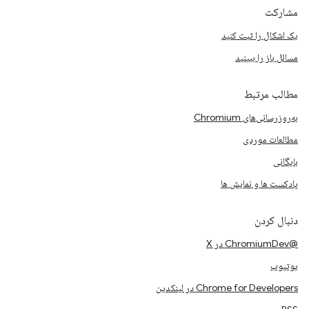
مشارکت
یک اشکال را ثبت کنید
مسائل باز را ببینید
مطالب مرتبط
به‌روزرسانی‌های Chromium
مطالعات موردی
بایگانی
پادکست ها و نمایش ها
دنبال کردن
@ChromiumDev در X
یوتیوب
Chrome for Developers در لینکدین