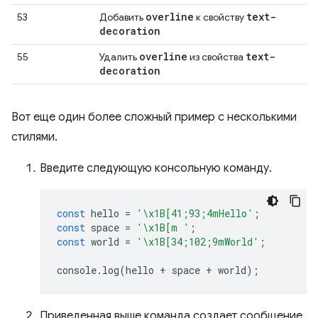
overline
text-
53
Добавить
к свойству
decoration
overline
text-
55
Удалить
из свойства
decoration
Вот еще один более сложный пример с несколькими
стилями.
Введите следующую консольную команду.
const
hello
=
'\x1B[41;93;4mHello'
;
const
space
=
'\x1B[m '
;
const
world
=
'\x1B[34;102;9mWorld'
;
console
.
log
(
hello
+
space
+
world
);
Приведенная выше команда создает сообщение