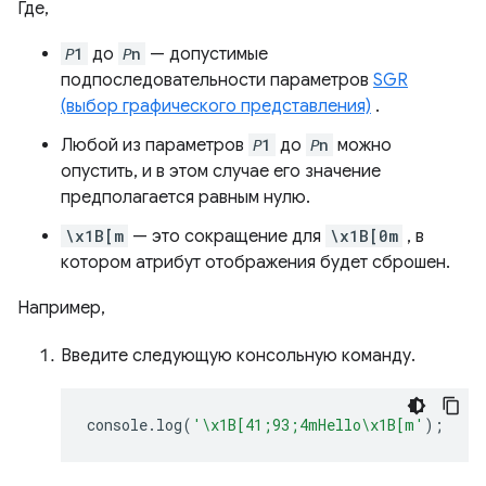
Где,
𝘗1
до
𝘗n
— допустимые
подпоследовательности параметров
SGR
(выбор графического представления)
.
Любой из параметров
𝘗1
до
𝘗n
можно
опустить, и в этом случае его значение
предполагается равным нулю.
\x1B[m
— это сокращение для
\x1B[0m
, в
котором атрибут отображения будет сброшен.
Например,
Введите следующую консольную команду.
console
.
log
(
'\x1B[41;93;4mHello\x1B[m'
);