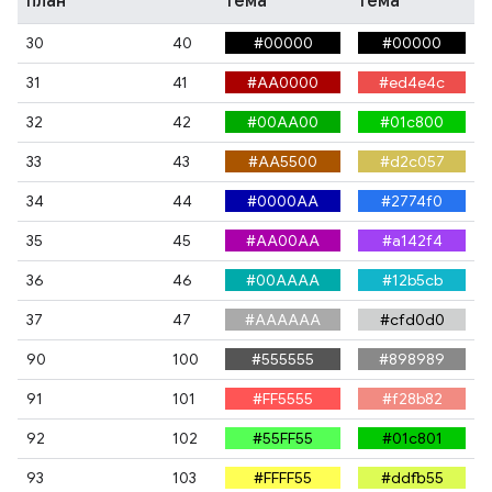
план
тема
тема
30
40
#00000
#00000
31
41
#AA0000
#ed4e4c
32
42
#00AA00
#01c800
33
43
#AA5500
#d2c057
34
44
#0000АА
#2774f0
35
45
#AA00AA
#a142f4
36
46
#00АААА
#12b5cb
37
47
#АААААА
#cfd0d0
90
100
#555555
#898989
91
101
#FF5555
#f28b82
92
102
#55FF55
#01c801
93
103
#FFFF55
#ddfb55