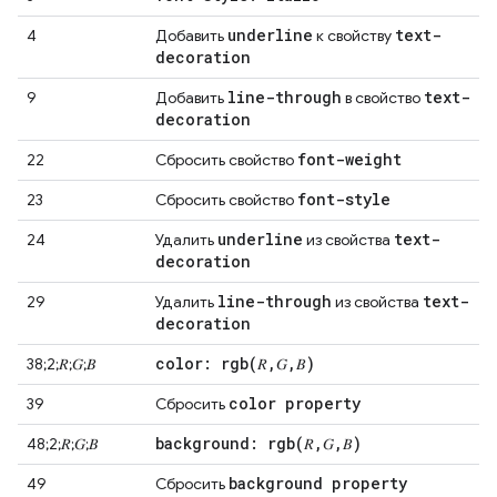
underline
text-
4
Добавить
к свойству
decoration
line-through
text-
9
Добавить
в свойство
decoration
font-weight
22
Сбросить свойство
font-style
23
Сбросить свойство
underline
text-
24
Удалить
из свойства
decoration
line-through
text-
29
Удалить
из свойства
decoration
color:
rgb(
𝑅
,
𝐺
,
𝐵)
38;2;𝑅;𝐺;𝐵
color property
39
Сбросить
background:
rgb(
𝑅
,
𝐺
,
𝐵)
48;2;𝑅;𝐺;𝐵
background property
49
Сбросить