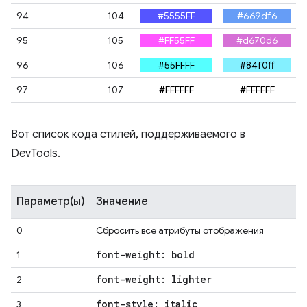
94
104
#5555FF
#669df6
95
105
#FF55FF
#d670d6
96
106
#55FFFF
#84f0ff
97
107
#FFFFFF
#FFFFFF
Вот список кода стилей, поддерживаемого в
DevTools.
Параметр(ы)
Значение
0
Сбросить все атрибуты отображения
font-weight: bold
1
font-weight: lighter
2
font-style: italic
3