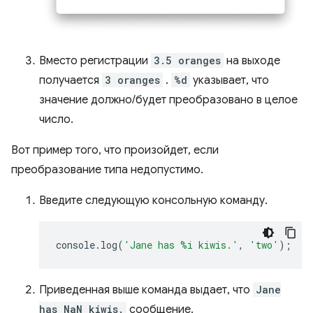
Вместо регистрации
3.5 oranges
на выходе
получается
3 oranges
.
%d
указывает, что
значение должно/будет преобразовано в целое
число.
Вот пример того, что произойдет, если
преобразование типа недопустимо.
Введите следующую консольную команду.
console
.
log
(
'Jane has %i kiwis.'
,
'two'
);
Приведенная выше команда выдает, что
Jane
has NaN kiwis.
сообщение.