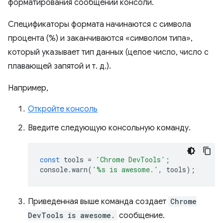
форматирования сообщений консоли.
Спецификаторы формата начинаются с символа
процента (%) и заканчиваются «символом типа»,
который указывает тип данных (целое число, число с
плавающей запятой и т. д.).
Например,
Откройте консоль
Введите следующую консольную команду.
const
tools
=
'Chrome DevTools'
;
console
.
warn
(
'%s is awesome.'
,
tools
);
Приведенная выше команда создает
Chrome
DevTools is awesome.
сообщение.