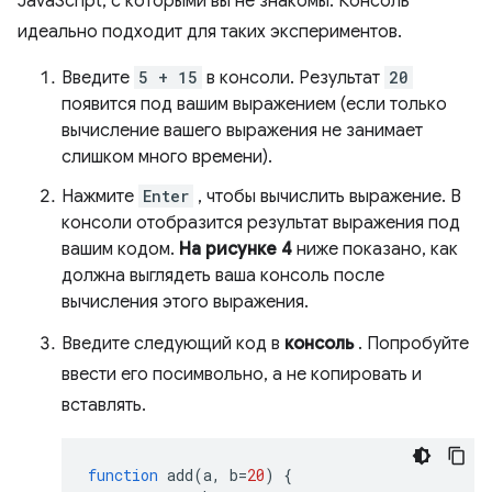
JavaScript, с которыми вы не знакомы. Консоль
идеально подходит для таких экспериментов.
Введите
5 + 15
в консоли. Результат
20
появится под вашим выражением (если только
вычисление вашего выражения не занимает
слишком много времени).
Нажмите
Enter
, чтобы вычислить выражение. В
консоли отобразится результат выражения под
вашим кодом.
На рисунке 4
ниже показано, как
должна выглядеть ваша консоль после
вычисления этого выражения.
Введите следующий код в
консоль
. Попробуйте
ввести его посимвольно, а не копировать и
вставлять.
function
add
(
a
,
b
=
20
)
{