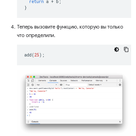
return
a
+
b
;
}
Теперь вызовите функцию, которую вы только
что определили.
add
(
25
);