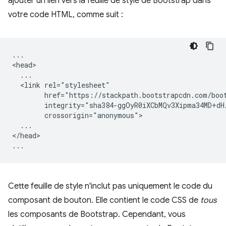
ajouter un lien vers la feuille de style de Bootstrap dans
votre code HTML, comme suit :
...

<head>

  ...

  <link rel="stylesheet"

        href="https://stackpath.bootstrapcdn.com/boot
        integrity="sha384-ggOyR0iXCbMQv3Xipma34MD+dH
        crossorigin="anonymous">

  ...

</head>

Cette feuille de style n'inclut pas uniquement le code du
composant de bouton. Elle contient le code CSS de
tous
les composants de Bootstrap. Cependant, vous