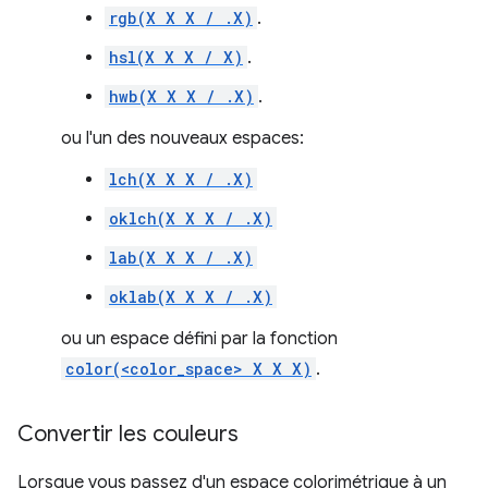
rgb(X X X / .X)
.
hsl(X X X / X)
.
hwb(X X X / .X)
.
ou l'un des nouveaux espaces:
lch(X X X / .X)
oklch(X X X / .X)
lab(X X X / .X)
oklab(X X X / .X)
ou un espace défini par la fonction
color(<color_space> X X X)
.
Convertir les couleurs
Lorsque vous passez d'un espace colorimétrique à un