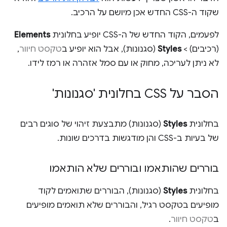
שקוד ה-CSS החדש אכן מיושם על הרכיב.
לפעמים, הקוד החדש של ה-CSS יופיע בחלונית
Elements
(רכיבים) >
Styles
(סגנונות), אבל הוא יופיע ב
טקסט חיוור
,
לא ניתן לעריכה, מחוק או עם סמל אזהרה או רמז לידו.
הסבר על CSS בחלונית 'סגנונות'
בחלונית
Styles
(סגנונות) מתבצעת זיהוי של סוגים רבים
של בעיות ב-CSS והן מודגשות בדרכים שונות.
בוררים שהותאמו ובוררים שלא הותאמו
בחלונית
Styles
(סגנונות), הבוררים שתואמים לקוד
מופיעים בטקסט רגיל, והבוררים שלא תואמים מופיעים
ב
טקסט חיוור
.