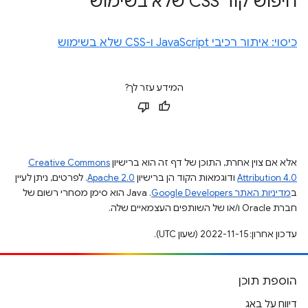
חיפוש קוד CSS שלא בשימוש
כיסוי: איתור רכיבי JavaScript ו-CSS שלא בשימוש
המידע עזר לך?
אלא אם צוין אחרת, התוכן של דף זה הוא ברישיון
Creative Commons
Attribution 4.0
ודוגמאות הקוד הן ברישיון
Apache 2.0
. לפרטים, ניתן לעיין
ב
מדיניות האתר Google Developers‏
.‏ Java הוא סימן מסחרי רשום של
חברת Oracle ו/או של השותפים העצמאיים שלה.
עדכון אחרון: 2022-11-15 (שעון UTC).
הוספת תוכן
דיווח על באג