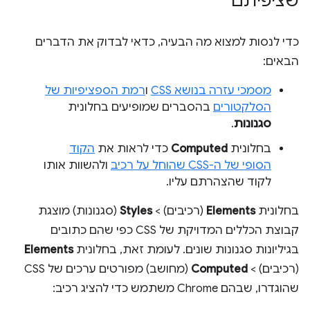
שציפיתם
כדי לנסות למצוא מה הבעיה, כדאי לבדוק את הדברים
הבאים:
מסמכי עזרה בנושא CSS
ו
רמת הספציפיות של
הסלקטורים
בהסברים שמופיעים בחלונית
סגנונות
.
בחלונית
Computed
כדי לראות את
הקוד
הסופי של ה-CSS שהוחל על רכיב
ולהשוות אותו
לקוד שהצהרתם עליו.
בחלונית
Elements
(רכיבים) >
Styles
(סגנונות) מוצגת
קבוצת הכללים המדויקת של CSS כפי שהם כתובים
בגיליונות סגנונות שונים. לעומת זאת, בחלונית
Elements
(רכיבים) >
Computed
(מחושב) מפורטים ערכים של CSS
שהוגדרו, שבהם Chrome משתמש כדי להציג רכיב: