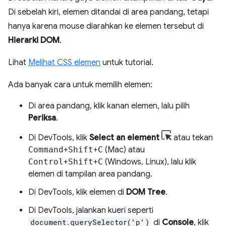
Di sebelah kiri, elemen ditandai di area pandang, tetapi
hanya karena mouse diarahkan ke elemen tersebut di
Hierarki DOM
.
Lihat
Melihat CSS elemen
untuk tutorial.
Ada banyak cara untuk memilih elemen:
Di area pandang, klik kanan elemen, lalu pilih
Periksa
.
Di DevTools, klik
Select an element
atau tekan
Command
+
Shift
+
C
(Mac) atau
Control
+
Shift
+
C
(Windows, Linux), lalu klik
elemen di tampilan area pandang.
Di DevTools, klik elemen di
DOM Tree
.
Di DevTools, jalankan kueri seperti
document.querySelector('p')
di
Console
, klik