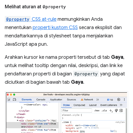
Melihat aturan at
@property
@property
CSS at-rule
memungkinkan Anda
menentukan
properti kustom CSS
secara eksplisit dan
mendaftarkannya di stylesheet tanpa menjalankan
JavaScript apa pun.
Arahkan kursor ke nama properti tersebut di tab
Gaya
,
untuk melihat tooltip dengan nilai, deskripsi, dan link ke
pendaftaran properti di bagian
@property
yang dapat
diciutkan di bagian bawah tab
Gaya
.