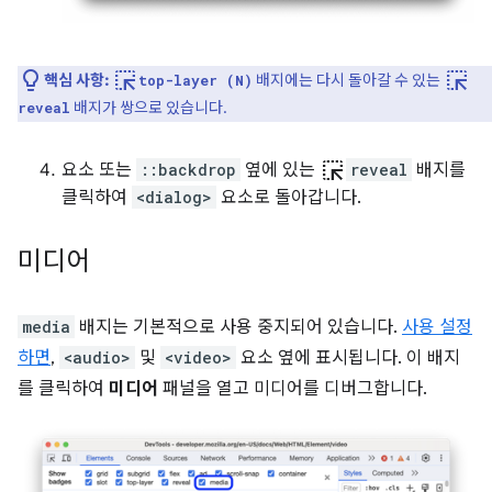
ink_selection
ink_selection
핵심 사항:
배지에는 다시 돌아갈 수 있는
top-layer (N)
배지가 쌍으로 있습니다.
reveal
ink_selection
요소 또는
::backdrop
옆에 있는
reveal
배지를
클릭하여
<dialog>
요소로 돌아갑니다.
미디어
media
배지는 기본적으로 사용 중지되어 있습니다.
사용 설정
하면
,
<audio>
및
<video>
요소 옆에 표시됩니다. 이 배지
를 클릭하여
미디어
패널을 열고 미디어를 디버그합니다.