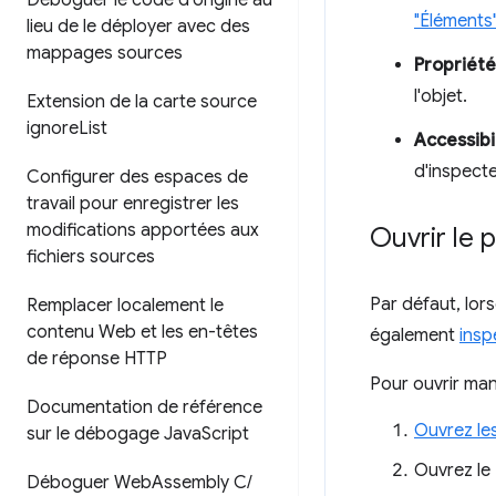
Déboguer le code d'origine au
"Éléments
lieu de le déployer avec des
mappages sources
Propriété
l'objet.
Extension de la carte source
ignore
List
Accessibi
d'inspecter
Configurer des espaces de
travail pour enregistrer les
modifications apportées aux
Ouvrir le 
fichiers sources
Par défaut, lo
Remplacer localement le
contenu Web et les en-têtes
également
insp
de réponse HTTP
Pour ouvrir ma
Documentation de référence
Ouvrez le
sur le débogage Java
Script
Ouvrez le
Déboguer Web
Assembly C
/