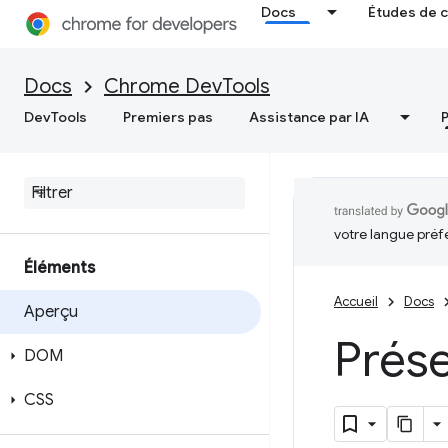
Docs
Études de 
Docs
Chrome DevTools
DevTools
Premiers pas
Assistance par IA
votre langue préf
Éléments
Accueil
Docs
Aperçu
Prés
DOM
CSS