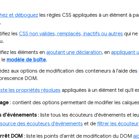
chez et déboguez
les règles CSS appliquées à un élément à part
.
ifiez les
CSS non valides, remplacés, inactifs ou autres
qui ne
u.
fiez les éléments en
ajoutant une déclaration
, en
appliquant 
 le
modèle de boîte
.
dez aux options de modification des conteneurs à l'aide des
borescence DOM.
liste les propriétés résolues
appliquées à un élément tel qu'il e
page
: contient des options permettant de modifier les calque
s d'événements
: liste tous les écouteurs d'événements et le
a source des écouteurs d'événements
et de
filtrer les écoute
arrêt DOM
: liste les points d'arrêt de modification du DOM
aj