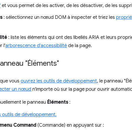
"
et vous permet de les activer, de les désactiver, de les suppri
s
: sélectionnez un nœud DOM à inspecter et triez les
proprié
lité
: liste les éléments qui ont des libellés ARIA et leurs propr
 l'
arborescence d'accessibilité
de la page.
panneau "Éléments"
rsque vous
ouvrez les outils de développement
, le panneau "Él
ecter un nœud
n'importe où sur la page pour ouvrir automat
nuellement le panneau
Éléments
:
s outils de développement.
menu Command
(Commande) en appuyant sur :