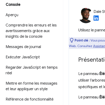
Console
Dale S
Aperçu
Comprendre les erreurs et les
Utilisez le pan
avertissements grâce aux
insights de la console
Point clé
: Vous pouv
Web. Consultez
Assista
Messages de journal
Exécuter Java
Script
Présentat
Regarder Java
Script en temps
réel
Le panneau
Él
utiliser l'arb
Mettre en forme les messages
spécifiques et l
et leur appliquer un style
Le panneau
Él
Référence de fonctionnalité