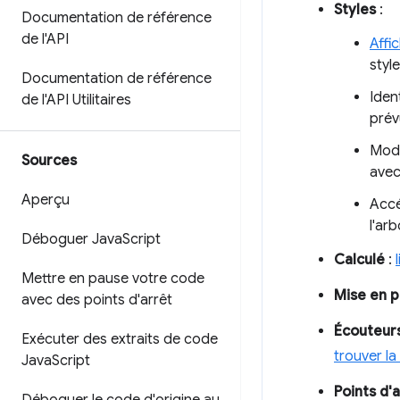
Styles
:
Documentation de référence
de l'API
Affi
style
Documentation de référence
Ident
de l'API Utilitaires
prév
Modi
Sources
avec
Aperçu
Accé
l'ar
Déboguer Java
Script
Calculé
:
Mettre en pause votre code
Mise en 
avec des points d'arrêt
Écouteur
Exécuter des extraits de code
trouver l
Java
Script
Points d'