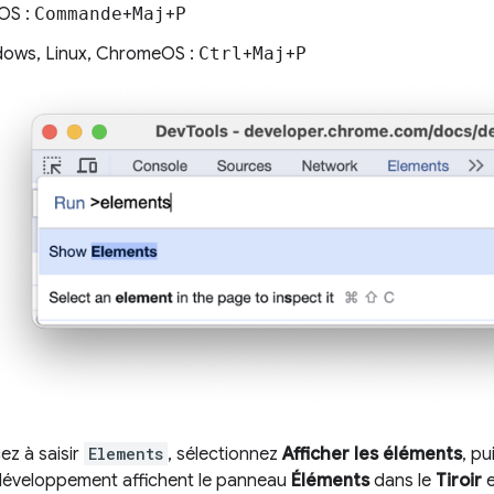
OS :
Commande
+
Maj
+
P
ows, Linux, ChromeOS :
Ctrl
+
Maj
+
P
z à saisir
Elements
, sélectionnez
Afficher les éléments
, p
 développement affichent le panneau
Éléments
dans le
Tiroir
e