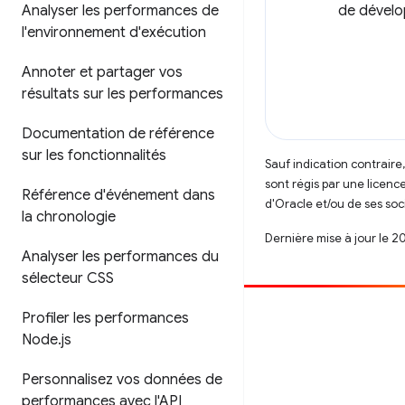
Analyser les performances de
de dével
l'environnement d'exécution
Annoter et partager vos
résultats sur les performances
Documentation de référence
sur les fonctionnalités
Sauf indication contraire
sont régis par une licenc
Référence d'événement dans
d'Oracle et/ou de ses soci
la chronologie
Dernière mise à jour le 2
Analyser les performances du
sélecteur CSS
Profiler les performances
Contribuer
Node
.
js
Signaler un bug
Personnalisez vos données de
Afficher les questions en suspens
performances avec l'API