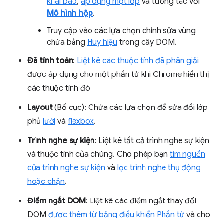
khai báo
,
áp dụng một lớp
và tương tác với
Mô hình hộp
.
Truy cập vào các lựa chọn chỉnh sửa vùng
chứa bằng
Huy hiệu
trong cây DOM.
Đã tính toán
:
Liệt kê các thuộc tính đã phân giải
được áp dụng cho một phần tử khi Chrome hiển thị
các thuộc tính đó.
Layout
(Bố cục): Chứa các lựa chọn để sửa đổi lớp
phủ
lưới
và
flexbox
.
Trình nghe sự kiện
: Liệt kê tất cả trình nghe sự kiện
và thuộc tính của chúng. Cho phép bạn
tìm nguồn
của trình nghe sự kiện
và
lọc trình nghe thụ động
hoặc chặn
.
Điểm ngắt DOM
: Liệt kê các điểm ngắt thay đổi
DOM
được thêm từ bảng điều khiển Phần tử
và cho