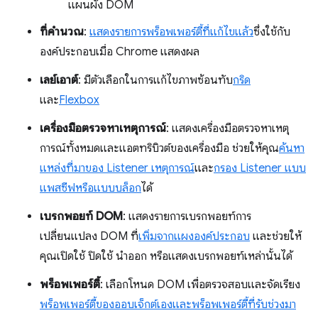
แผนผัง DOM
ที่คำนวณ
:
แสดงรายการพร็อพเพอร์ตี้ที่แก้ไขแล้ว
ซึ่งใช้กับ
องค์ประกอบเมื่อ Chrome แสดงผล
เลย์เอาต์
: มีตัวเลือกในการแก้ไขภาพซ้อนทับ
กริด
และ
Flexbox
เครื่องมือตรวจหาเหตุการณ์
: แสดงเครื่องมือตรวจหาเหตุ
การณ์ทั้งหมดและแอตทริบิวต์ของเครื่องมือ ช่วยให้คุณ
ค้นหา
แหล่งที่มาของ Listener เหตุการณ์
และ
กรอง Listener แบบ
แพสซีฟหรือแบบบล็อก
ได้
เบรกพอยท์ DOM
: แสดงรายการเบรกพอยท์การ
เปลี่ยนแปลง DOM ที่
เพิ่มจากแผงองค์ประกอบ
และช่วยให้
คุณเปิดใช้ ปิดใช้ นำออก หรือแสดงเบรกพอยท์เหล่านั้นได้
พร็อพเพอร์ตี้
: เลือกโหนด DOM เพื่อตรวจสอบและจัดเรียง
พร็อพเพอร์ตี้ของออบเจ็กต์เองและพร็อพเพอร์ตี้ที่รับช่วงมา