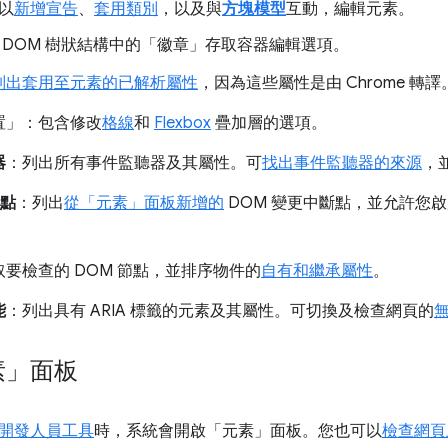
以
新增宣告
、
套用類別
，以及與
方塊模型
互動，編輯元素。
 DOM 樹狀結構中的「徽章」
存取容器編輯選項。
列出套用至元素的已解析屬性
，因為這些屬性是由 Chrome 轉譯
置」
：包含修改
格線
和
Flexbox
疊加層的選項。
器
：列出所有事件監聽器及其屬性。可
找出事件監聽器的來源
，
斷點
：列出
從「元素」面板新增的
DOM 變更中斷點，並允許您
取要檢查的 DOM 節點，並排序物件的
自有和繼承屬性
。
能
：列出具有 ARIA 標籤的元素及其屬性。可切換及檢查網頁的
素」面板
開發人員工具
時，系統會開啟「元素」面板。您也可以
檢查網頁