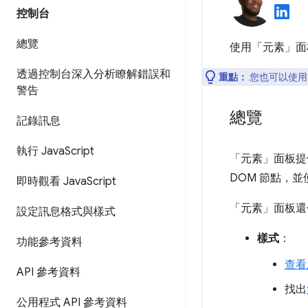
控制台
總覽
使用「元素」
面
透過控制台深入分析瞭解錯誤和
重點：
您也可以使
警告
總覽
記錄訊息
執行 Java
Script
「元素」
面板提
DOM 節點，
即時觀看 Java
Script
「元素」
面板還
設定訊息格式與樣式
樣式
：
功能參考資料
查看
API 參考資料
找出
公用程式 API 參考資料