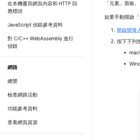
「元素」
面板。
在本機覆寫網頁內容和 HTTP 回
應標頭
如要手動開啟「
Java
Script 偵錯參考資料
開啟開發
對 C
/
C++ Web
Assembly 進行
按下下列
偵錯
ma
Win
網路
總覽
檢查網路活動
功能參考資料
查看網頁資源