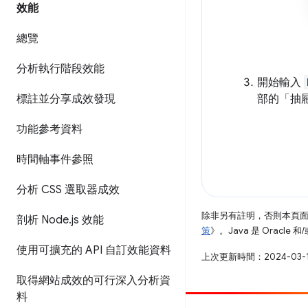
效能
總覽
分析執行階段效能
開始輸入
標註並分享成效發現
部的「抽
功能參考資料
時間軸事件參照
分析 CSS 選取器成效
除非另有註明，否則本頁
剖析 Node
.
js 效能
策
》。Java 是 Oracl
使用可擴充的 API 自訂效能資料
上次更新時間：2024-03-
取得網站成效的可行深入分析資
料