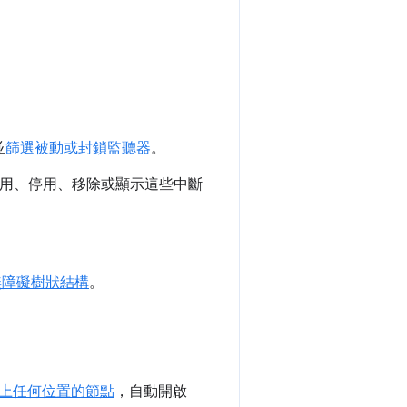
。
並
篩選被動或封鎖監聽器
。
啟用、停用、移除或顯示這些中斷
無障礙樹狀結構
。
上任何位置的節點
，自動開啟