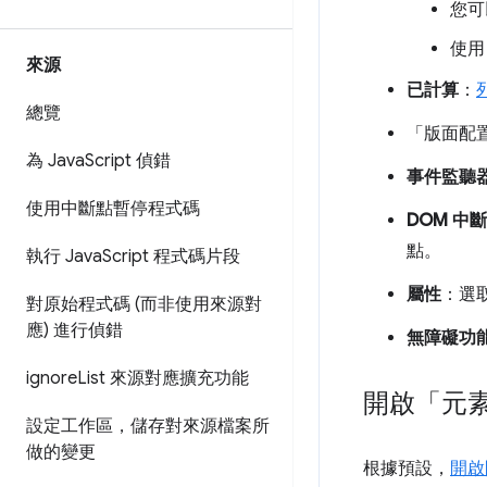
您可
使用
來源
已計算
：
總覽
「版面配
為 Java
Script 偵錯
事件監聽
使用中斷點暫停程式碼
DOM 中
點。
執行 Java
Script 程式碼片段
屬性
：選
對原始程式碼 (而非使用來源對
應) 進行偵錯
無障礙功
ignore
List 來源對應擴充功能
開啟「元
設定工作區，儲存對來源檔案所
做的變更
根據預設，
開啟