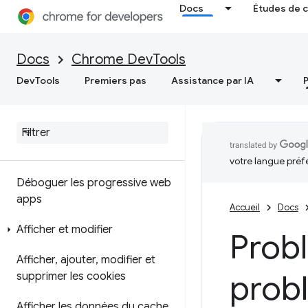
Docs
Études de 
Enregistrer des instantanés de
segment de mémoire
Docs
Chrome DevTools
Outil de profilage d'allocation
DevTools
Premiers pas
Assistance par IA
Application
Aperçu
votre langue préf
Déboguer les progressive web
apps
Accueil
Docs
Afficher et modifier
Probl
Afficher
,
ajouter
,
modifier et
prob
supprimer les cookies
Afficher les données du cache