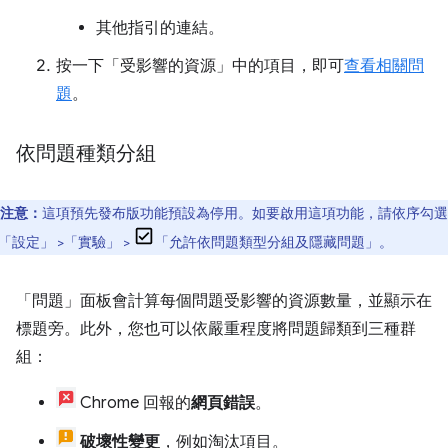
其他指引的連結。
按一下「受影響的資源」
中的項目，即可
查看相關問
題
。
依問題種類分組
注意：
這項預先發布版功能預設為停用。如要啟用這項功能，請依序勾選
「設定」
>「實驗」
>
「允許依問題類型分組及隱藏問題」
。
「問題」
面板會計算每個問題受影響的資源數量，並顯示在
標題旁。此外，您也可以依嚴重程度將問題歸類到三種群
組：
Chrome 回報的
網頁錯誤
。
破壞性變更
，例如淘汰項目。