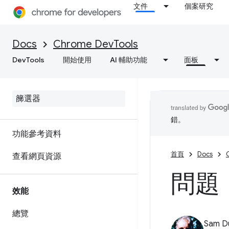
文件
個案研究
對 C/C++ WebAssembly 進行
偵錯
Docs
Chrome DevTools
DevTools
開始使用
AI 輔助功能
面板
網路
總覽
檢查網路活動
錯。
功能參考資料
首頁
Docs
查看網頁資源
問題
效能
總覽
Sam D