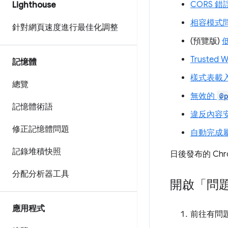
CORS 錯
Lighthouse
相容模式
針對網頁速度進行最佳化調整
(預覽版)
Trusted W
記憶體
樣式表載
總覽
無效的
@p
記憶體術語
違反內容
修正記憶體問題
自動完成
記錄堆積快照
日後發布的 Ch
分配分析器工具
開啟「問
應用程式
前往有問