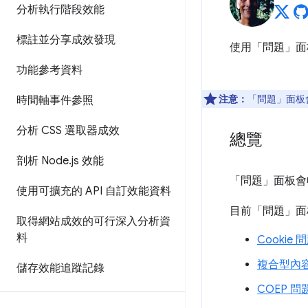
分析執行階段效能
標註並分享成效發現
使用「問題」
面
功能參考資料
注意：
「問題」
面板
時間軸事件參照
分析 CSS 選取器成效
總覽
剖析 Node
.
js 效能
「問題」
面板會
使用可擴充的 API 自訂效能資料
目前「問題」
面
取得網站成效的可行深入分析資
料
Cookie 
複合型內
儲存效能追蹤記錄
COEP 問