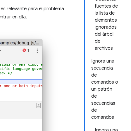
fuentes de
es relevante para el problema
la lista de
ntrar en ella.
elementos
ignorados
del árbol
de
archivos
Ignora una
secuencia
de
comandos o
un patrón
de
secuencias
de
comandos
Ignora una