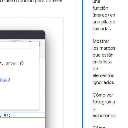
a clase o función para obtener
una
función
(marco) en
una pila de
llamadas
Mostrar
los marcos
que están
en la lista
de
elementos
ignorados
Cómo ver
fotograma
s
asíncronos