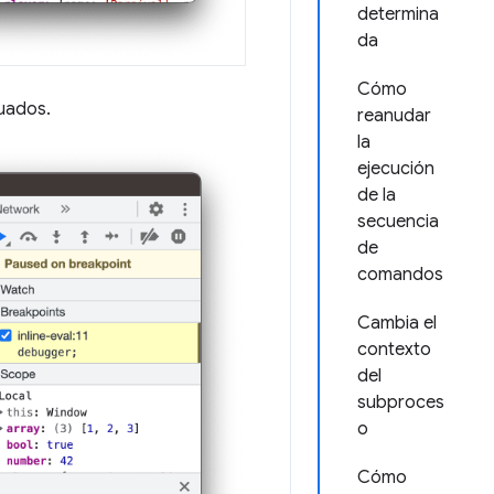
determina
da
Cómo
luados.
reanudar
la
ejecución
de la
secuencia
de
comandos
Cambia el
contexto
del
subproces
o
Cómo