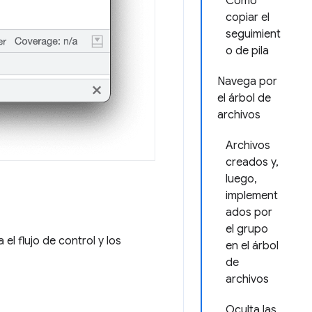
Cómo
copiar el
seguimient
o de pila
Navega por
el árbol de
archivos
Archivos
creados y,
luego,
implement
ados por
el grupo
el flujo de control y los
en el árbol
de
archivos
Oculta las