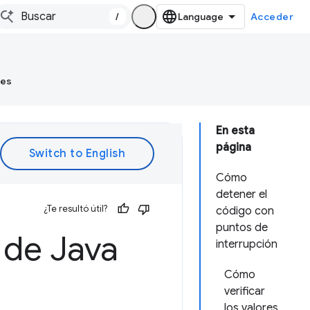
/
Acceder
tes
En esta
página
Cómo
detener el
¿Te resultó útil?
código con
puntos de
 de Java
interrupción
Cómo
verificar
los valores