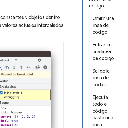
código
, constantes y objetos dentro
Omitir una
s valores actuales intercalados
línea de
código
Entrar en
una línea
de código
Sal de la
línea de
código
Ejecuta
todo el
código
hasta una
línea