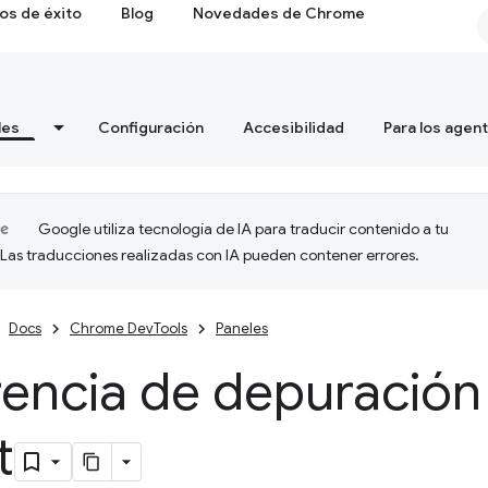
os de éxito
Blog
Novedades de Chrome
les
Configuración
Accesibilidad
Para los agen
Google utiliza tecnología de IA para traducir contenido a tu
 Las traducciones realizadas con IA pueden contener errores.
Docs
Chrome DevTools
Paneles
rencia de depuración
t