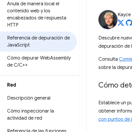
Anula de manera local el
contenido web y los
Kayce
encabezados de respuesta
HTTP
Referencia de depuración de
Descubre nuevos
Java
Script
depuración de 
Cómo depurar Web
Assembly
Consulta
Comie
de C
/
C++
sobre la depura
Cómo dete
Red
Descripción general
Establece un p
Cómo inspeccionar la
obtener inform
actividad de red
con puntos de 
Referencia de las funciones