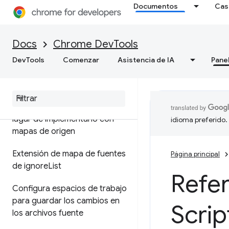
Documentos
Cas
Cómo depurar JavaScript
Pausa tu código con puntos
Docs
Chrome DevTools
de interrupción
DevTools
Comenzar
Asistencia de IA
Pane
Ejecuta fragmentos de Java
Script
Depurar el código original en
lugar de implementarlo con
idioma preferido.
mapas de origen
Extensión de mapa de fuentes
Página principal
de ignore
List
Refe
Configura espacios de trabajo
para guardar los cambios en
Scrip
los archivos fuente