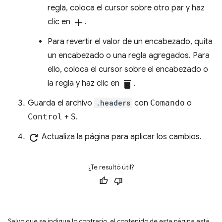
regla, coloca el cursor sobre otro par y haz
clic en
add
.
Para revertir el valor de un encabezado, quita
un encabezado o una regla agregados. Para
ello, coloca el cursor sobre el encabezado o
la regla y haz clic en
delete
.
Guarda el archivo
.headers
con
Comando
o
Control
+
S
.
refresh
Actualiza la página para aplicar los cambios.
¿Te resultó útil?
Salvo que se indique lo contrario, el contenido de esta página está