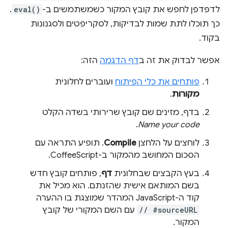
לדפדפן לחפש את קובץ המקור כשמשתמשים ב-
eval()
.
כך תוכלו לתת שמות לבדיקות, לסקריפטים ולסגנונות
בקוד.
אפשר לבדוק את זה ב
דף הדגמה
הזה:
פותחים את כלי הפיתוח
ועוברים לחלונית
מקורות
.
בדף, מזינים שם קובץ שרירותי בשדה הקלט
.
Name your code
לוחצים על הלחצן
Compile
. תופיע התראה עם
הסכום המחושב מהמקור ב-CoffeeScript.
בעץ הקבצים שבחלונית
דף
, פותחים קובץ חדש
בשם המותאם אישית שהזנתם. הוא מכיל את
קוד ה-JavaScript המהדר שמוצגת בו ההערה
// #sourceURL
עם השם המקורי של קובץ
המקור.