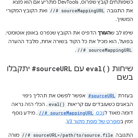
כשפותחים קובץ שפרוס, DevTools מתריע אם הוא מצא
את התגובה
//# sourceMappingURL
ואת הקובץ המקורי
המשויך.
שימו לב ש
העורך
הדפיס את הקובץ שנפרס באופן אוטומטי.
בפועל, הוא מכיל את כל הקוד בשורה אחת, מלבד ההערה
.
//# sourceMappingURL
שיחות
)
eval(
עם
URL
#source
יתקבלו
בשם
בעזרת
#sourceURL
אפשר לפשט את תהליך ניפוי
הבאגים כשעובדים עם קריאות
eval()
. הכלי הזה נראה
דומה מאוד ל
נכס
//# sourceMappingURL
. מידע נוסף
זמין ב
מפרט של מפת מקור V3
.
התגובה
//# sourceURL=/path/to/source.file
מורה