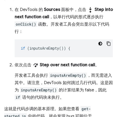
step_into
在 DevTools 的
Sources
面板中，点击
Step into
next function call
，以单行代码的形式逐步执行
onClick()
函数。开发者工具会突出显示以下代码
行：
if
(
inputsAreEmpty
())
{
step_over
依次点击
Step over next function call
。
开发者工具会执行
inputsAreEmpty()
，而无需进入
其中。请注意，DevTools 如何跳过几行代码。这是因
为
inputsAreEmpty()
的计算结果为 false，因此
if
语句的代码块未执行。
这就是代码步调的基本原理。如果您查看
get-
started.js
中的代码，就会发现 bug 可能位于