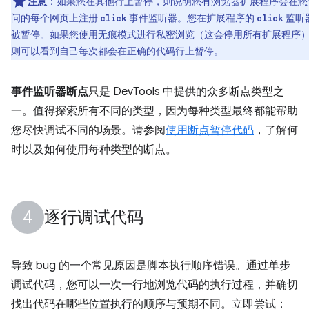
注意
：如果您在其他行上暂停，则说明您有浏览器扩展程序会在您
问的每个网页上注册
事件监听器。您在扩展程序的
监听
click
click
被暂停。如果您使用无痕模式
进行私密浏览
（这会停用所有扩展程序
则可以看到自己每次都会在正确的代码行上暂停。
事件监听器断点
只是 DevTools 中提供的众多断点类型之
一。值得探索所有不同的类型，因为每种类型最终都能帮助
您尽快调试不同的场景。请参阅
使用断点暂停代码
，了解何
时以及如何使用每种类型的断点。
逐行调试代码
导致 bug 的一个常见原因是脚本执行顺序错误。通过单步
调试代码，您可以一次一行地浏览代码的执行过程，并确切
找出代码在哪些位置执行的顺序与预期不同。立即尝试：