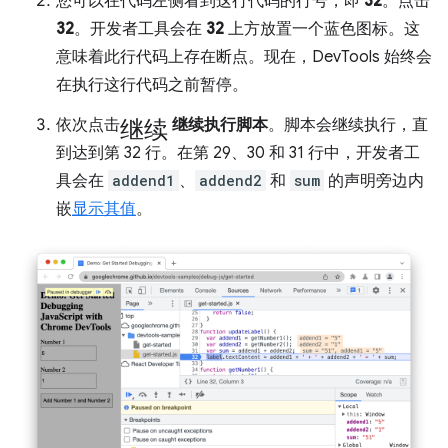
您可以在代码左侧看到这行代码的行号，即
32
。点击
32
。开发者工具会在
32
上方放置一个蓝色图标。这
意味着此行代码上存在断点。现在，DevTools 始终会
在执行这行代码之前暂停。
继续
依次点击
继续执行脚本
。脚本会继续执行，直
到达到第 32 行。在第 29、30 和 31 行中，开发者工
具会在
addend1
、
addend2
和
sum
的声明旁边内
嵌
显示其值
。