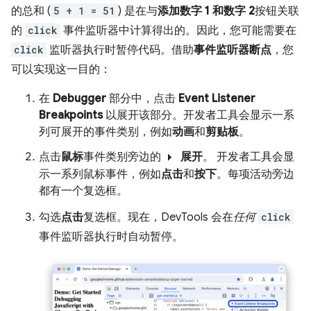
的总和 (
5 + 1 = 51
) 是在与
添加数字 1 和数字 2
按钮关联
的
click
事件监听器中计算得出的。因此，您可能需要在
click
监听器执行时暂停代码。借助
事件监听器断点
，您
可以实现这一目的：
在
Debugger
部分中，点击
Event Listener
Breakpoints
以展开该部分。开发者工具会显示一系
列可展开的事件类别，例如
动画
和
剪贴板
。
arrow_right
点击
鼠标
事件类别旁边的
展开
。 开发者工具会显
示一系列鼠标事件，例如
点击
和
按下
。每项活动旁边
都有一个复选框。
勾选
点击
复选框。现在，DevTools 会在
任何
click
事件监听器执行时自动暂停。