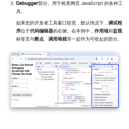
Debugger
部分。用于检查网页 JavaScript 的各种工
具。
如果您的开发者工具窗口较宽，默认情况下，
调试程
序
位于
代码编辑器
的右侧。在本例中，
作用域
和
监视
标签页与
断点
、
调用堆栈
等一起作为可收起的部分。