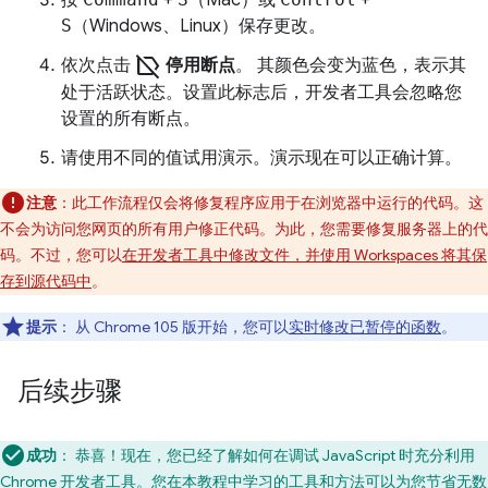
按
+
（Mac）或
+
S
（Windows、Linux）保存更改。
label_off
依次点击
停用断点
。 其颜色会变为蓝色，表示其
处于活跃状态。设置此标志后，开发者工具会忽略您
设置的所有断点。
请使用不同的值试用演示。演示现在可以正确计算。
注意
：此工作流程仅会将修复程序应用于在浏览器中运行的代码。这
不会为访问您网页的所有用户修正代码。为此，您需要修复服务器上的代
码。不过，您可以
在开发者工具中修改文件，并使用 Workspaces 将其保
存到源代码中
。
提示
：
从 Chrome 105 版开始，您可以
实时修改已暂停的函数
。
后续步骤
成功
：
恭喜！现在，您已经了解如何在调试 JavaScript 时充分利用
Chrome 开发者工具。您在本教程中学习的工具和方法可以为您节省无数