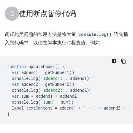
使用断点暂停代码
调试此类问题的常用方法是将大量
console.log()
语句插
入到代码中，以便在脚本执行时检查值。例如：
function
updateLabel
()
{
var
addend1
=
getNumber1
();
console
.
log
(
'addend1:'
,
addend1
);
var
addend2
=
getNumber2
();
console
.
log
(
'addend2:'
,
addend2
);
var
sum
=
addend1
+
addend2
;
console
.
log
(
'sum:'
,
sum
);
label
.
textContent
=
addend1
+
' + '
+
addend2
+
' 
}