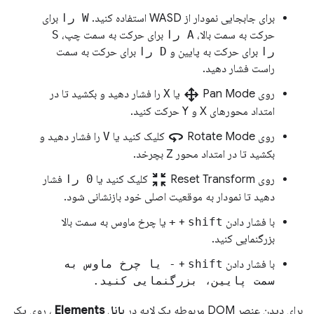
برای جابجایی نمودار از WASD استفاده کنید.
W را
برای
حرکت به سمت بالا،
A را
برای حرکت به سمت چپ،
S
را
برای حرکت به پایین و
D را
برای حرکت به سمت
راست فشار دهید.
drag_pan
روی Pan Mode
یا
X
را فشار دهید و بکشید تا در
امتداد محورهای X و Y حرکت کنید.
360
روی Rotate Mode
​​کلیک کنید یا
V
را فشار دهید و
بکشید تا در امتداد محور Z بچرخد.
zoom_in_map
روی Reset Transform
کلیک کنید یا
0 را
فشار
دهید تا نمودار به موقعیت اصلی خود بازنشانی شود.
با فشار دادن
shift
+
+
یا چرخ ماوس به سمت بالا
بزرگنمایی کنید.
با فشار دادن
shift
+
-
یا چرخ ماوس به
سمت پایین، بزرگنمایی کنید.
برای دیدن عنصر DOM مربوطه یک لایه در
پانل Elements
، روی یک