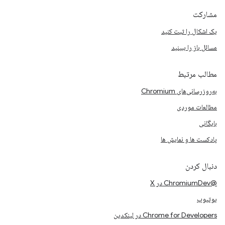
مشارکت
یک اشکال را ثبت کنید
مسائل باز را ببینید
مطالب مرتبط
به‌روزرسانی‌های Chromium
مطالعات موردی
بایگانی
پادکست ها و نمایش ها
دنبال کردن
@ChromiumDev در X
یوتیوب
Chrome for Developers در لینکدین