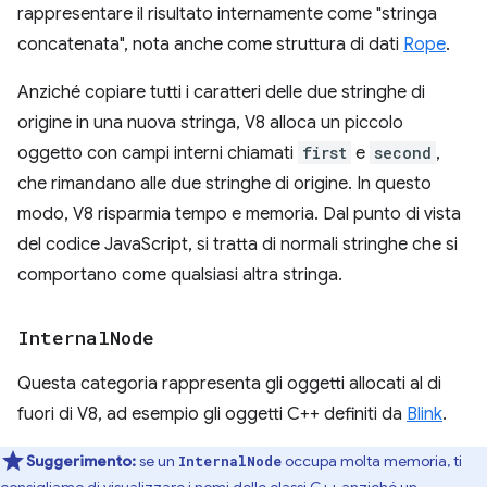
rappresentare il risultato internamente come "stringa
concatenata", nota anche come struttura di dati
Rope
.
Anziché copiare tutti i caratteri delle due stringhe di
origine in una nuova stringa, V8 alloca un piccolo
oggetto con campi interni chiamati
first
e
second
,
che rimandano alle due stringhe di origine. In questo
modo, V8 risparmia tempo e memoria. Dal punto di vista
del codice JavaScript, si tratta di normali stringhe che si
comportano come qualsiasi altra stringa.
Internal
Node
Questa categoria rappresenta gli oggetti allocati al di
fuori di V8, ad esempio gli oggetti C++ definiti da
Blink
.
Suggerimento:
se un
occupa molta memoria, ti
InternalNode
consigliamo di visualizzare i nomi delle classi C++ anziché un