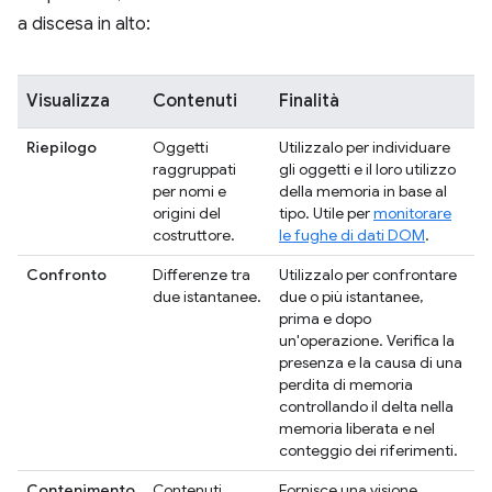
a discesa in alto:
Visualizza
Contenuti
Finalità
Riepilogo
Oggetti
Utilizzalo per individuare
raggruppati
gli oggetti e il loro utilizzo
per nomi e
della memoria in base al
origini del
tipo. Utile per
monitorare
costruttore.
le fughe di dati DOM
.
Confronto
Differenze tra
Utilizzalo per confrontare
due istantanee.
due o più istantanee,
prima e dopo
un'operazione. Verifica la
presenza e la causa di una
perdita di memoria
controllando il delta nella
memoria liberata e nel
conteggio dei riferimenti.
Contenimento
Contenuti
Fornisce una visione