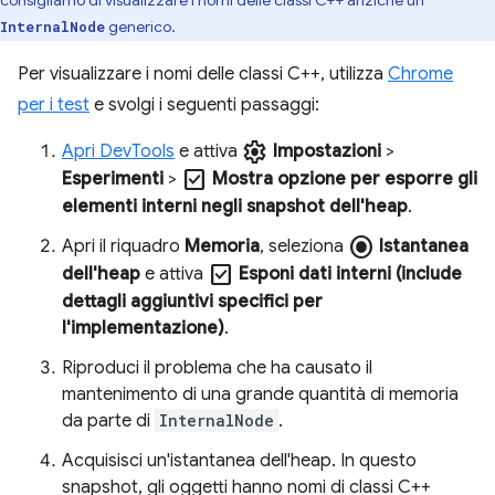
generico.
InternalNode
Per visualizzare i nomi delle classi C++, utilizza
Chrome
per i test
e svolgi i seguenti passaggi:
settings
Apri DevTools
e attiva
Impostazioni
>
check_box
Esperimenti
>
Mostra opzione per esporre gli
elementi interni negli snapshot dell'heap
.
radio_button_checked
Apri il riquadro
Memoria
, seleziona
Istantanea
check_box
dell'heap
e attiva
Esponi dati interni (include
dettagli aggiuntivi specifici per
l'implementazione)
.
Riproduci il problema che ha causato il
mantenimento di una grande quantità di memoria
da parte di
InternalNode
.
Acquisisci un'istantanea dell'heap. In questo
snapshot, gli oggetti hanno nomi di classi C++