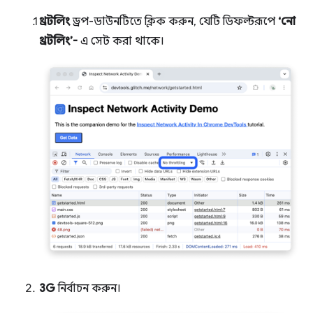
থ্রটলিং
ড্রপ-ডাউনটিতে ক্লিক করুন, যেটি ডিফল্টরূপে
‘নো
থ্রটলিং’-
এ সেট করা থাকে।
3G
নির্বাচন করুন।