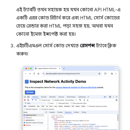
এই ট্যাবটি তখন সহায়ক হয় যখন কোনো API HTML-এ
একটি এরর কোড রিটার্ন করে এবং HTML সোর্স কোডের
চেয়ে রেন্ডার করা HTML পড়া সহজ হয়, অথবা যখন
কোনো ইমেজ ইন্সপেক্ট করা হয়।
এইচটিএমএল সোর্স কোড দেখতে
রেসপন্স
ট্যাবে ক্লিক
করুন।