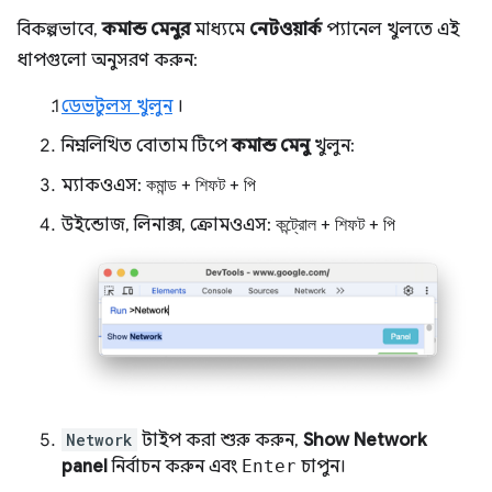
বিকল্পভাবে,
কমান্ড মেনুর
মাধ্যমে
নেটওয়ার্ক
প্যানেল খুলতে এই
ধাপগুলো অনুসরণ করুন:
ডেভটুলস খুলুন
।
নিম্নলিখিত বোতাম টিপে
কমান্ড মেনু
খুলুন:
ম্যাকওএস:
কমান্ড
+
শিফট
+
পি
উইন্ডোজ, লিনাক্স, ক্রোমওএস:
কন্ট্রোল
+
শিফট
+
পি
Network
টাইপ করা শুরু করুন,
Show Network
panel
নির্বাচন করুন এবং
Enter
চাপুন।