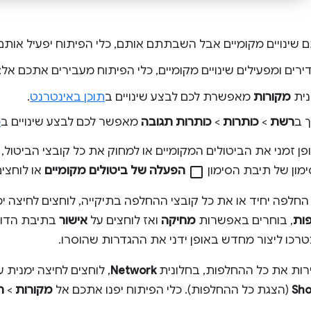
שינויים מקומיים אבל השבתתם אותם, כלי הפיתוח יפעיל אותם 
רים ומפעילים שינויים מקומיים, כלי הפיתוח מעבירים אתכם אל:
נית
מקורות
מאפשרת לכם לבצע שינויים ב
תוכן באינטרנט
.
 ב
רשת
>
כותרות
>
כותרות תגובה
מאפשר לכם לבצע שינויים ב
כ
ן זמני את הביטולים המקומיים או למחוק את כל קובצי הביטול,
מון של תיבת הסימון
check_box_outline_blank
הפעלה של ביטולים מקומיים
או לוחצי
החלפה יחיד או את כל קובצי ההחלפה בתיקייה, לוחצים לחיצה ימ
ות
, בוחרים באפשרות
מחיקה
ואז לוחצים על
אישור
בתיבת הדו-
טרכו ליצור מחדש באופן ידני את ההגדרות שהוסרו.
רות את כל ההחלפות, בחלונית
Network
, לוחצים לחיצה ימנית
Sho
(הצגת כל ההחלפות). כלי הפיתוח יפנו אתכם אל
מקורות
>
ה