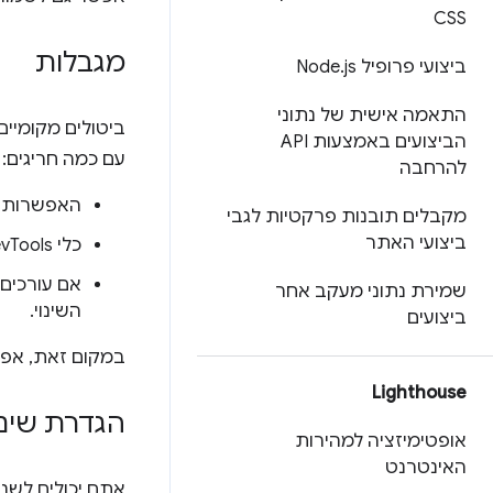
CSS
מגבלות
ביצועי פרופיל Node
js
.
התאמה אישית של נתוני
הביצועים באמצעות API
עם כמה חריגים:
להרחבה
האפשרות 
מקבלים תובנות פרקטיות לגבי
ביצועי האתר
כלי DevTools לא שומר שינויים שבוצעו בעץ ה-DOM בחלונית
אם עורכים CSS בחלוני
שמירת נתוני מעקב אחר
השינוי.
ביצועים
במקום זאת, אפשר לערו
Lighthouse
הגדרת שינו
אופטימיזציה למהירות
האינטרנט
אתם יכולים לשנו