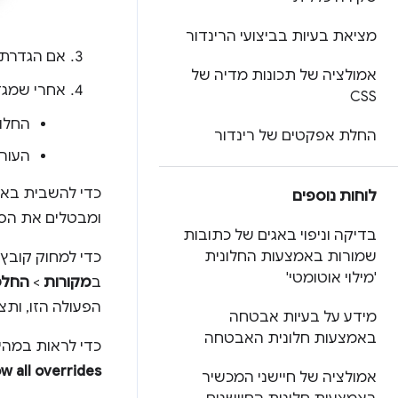
מציאת בעיות בביצועי הרינדור
אם הגדרתם 
אמולציה של תכונות מדיה של
אחרי שמגדי
CSS
החלו
החלת אפקטים של רינדור
העורך
כדי להשבית באופ
לוחות נוספים
ומבטלים את הסי
בדיקה וניפוי באגים של כתובות
שמורות באמצעות החלונית
כדי למחוק קובץ 
'מילוי אוטומטי'
ב
מקורות
>
החלפ
הפעולה הזו, ותצ
מידע על בעיות אבטחה
באמצעות חלונית האבטחה
כדי לראות במהי
w all overrides
אמולציה של חיישני המכשיר