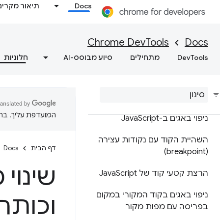
Docs
תיאור מקרים
הפניית API
Chrome DevTools
Docs
הפניית API של Utilities
DevTools
מתחילים
סיוע מבוסס-AI
חלוניות
מקורות
סקירה כללית
המועדפת עליך. בתרג
ניפוי באגים ב-Java
Script
השהיית הקוד עם נקודות עצירה
דף הבית
Docs
(breakpoint)
שינוי
הרצת קטעי קוד של Java
Script
ניפוי באגים בקוד המקורי במקום
וכותרו
בפריסה עם מפות מקור