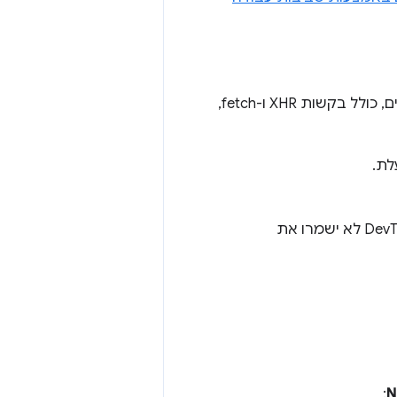
ביטולים מקומיים פועלים עבור כותרות של תגובות מהרשת ועבור רוב סוגי הקבצים, כולל בקשות XHR ו-fetch,
ת.
, ומקור ה-CSS הוא קובץ HTML, כלי ה-DevTools לא ישמרו את
:
N