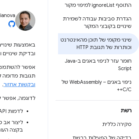
התוסף ignore
List למיפוי מקור
lianova
הגדרת סביבות עבודה לשמירת
שינויים בקובצי המקור
שינוי מקומי של תוכן מהאינטרנט
באמצעות שינויים
וכותרות של תגובת HTTP
ובדיקת שינויים ותי
חומר עזר לניפוי באגים ב-Java
אפשר להשתמש בשי
Script
תגובות מדומה ל
ניפוי באגים – Web
Assembly של
ובקשות אחזור
.
C
/
C++
לדוגמה, אפשר ל
רשת
לדמות API ולבדוק תיקונים ב-API לפני שהם עוברים בפועל לסביבת הייצור.
ליצור אב ט
סקירה כללית
בקצה העור
בדיקה של הפעילות ברשת