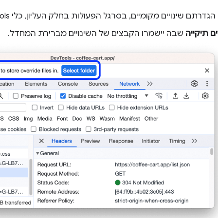
תם שינויים מקומיים, בסרגל הפעולות בחלק העליון, כלי DevTools יציג לכם הנחיה:
ם תיקייה
שבה יישמרו הקבצים של השינויים מברירת המחדל.