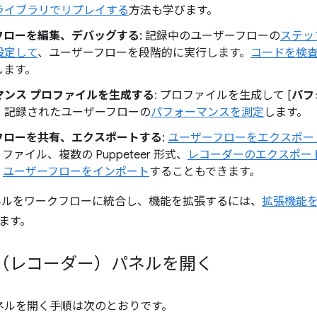
ライブラリでリプレイする
方法も学びます。
フローを編集、デバッグする
: 記録中のユーザーフローの
ステッ
設定して
、ユーザーフローを段階的に実行します。
コードを検
します。
マンス プロファイルを生成する
: プロファイルを生成して [
パフ
、記録されたユーザーフローの
パフォーマンスを測定
します。
フローを共有、エクスポートする
:
ユーザーフローをエクスポー
 ファイル、複数の Puppeteer 形式、
レコーダーのエクスポー
。
ユーザーフローをインポート
することもできます。
ルをワークフローに統合し、機能を拡張するには、
拡張機能を
ます。
der（レコーダー）パネルを開く
パネルを開く手順は次のとおりです。