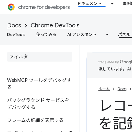
表示と編集
ドキュメント
事例
Cookie を表示、追加、編集、
削除する
Docs
Chrome DevTools
キャッシュ データを表示する
DevTools
使ってみる
AI アシスタント
パネル
バックフォワード キャッシュ
をテストする
推測ルールのデバッグ
訳しています。A
Web
MCP ツールをデバッグす
る
ホーム
Docs
レコ
バックグラウンド サービスを
デバッグする
を記
フレームの詳細を表示する