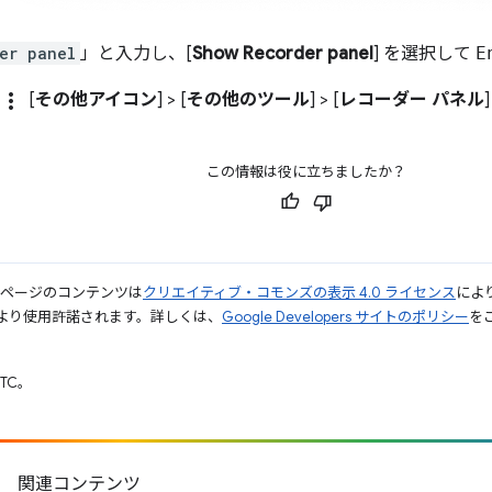
er panel
」と入力し、[
Show Recorder panel
] を選択して
E
more_vert
[
その他アイコン
] > [
その他のツール
] > [
レコーダー パネル
この情報は役に立ちましたか？
のページのコンテンツは
クリエイティブ・コモンズの表示 4.0 ライセンス
によ
より使用許諾されます。詳しくは、
Google Developers サイトのポリシー
をご
UTC。
関連コンテンツ