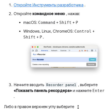
Откройте Инструменты разработчика
.
Откройте
командное меню
, нажав:
macOS:
Command
+
Shift
+
P
Windows, Linux, ChromeOS:
Control
+
Shift
+
P.
Начните вводить
Recorder panel
, выберите
«Показать панель рекордера»
и нажмите
Enter
.
more_vert
Либо в правом верхнем углу выберите