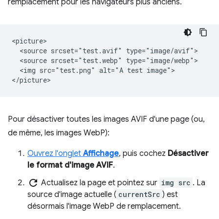
remplacement pour les navigateurs plus anciens.
<picture>

  <source srcset="test.avif" type="image/avif">

  <source srcset="test.webp" type="image/webp">

  <img src="test.png" alt="A test image">

Pour désactiver toutes les images AVIF d'une page (ou,
de même, les images WebP):
Ouvrez l'onglet
Affichage
, puis cochez
Désactiver
le format d'image AVIF
.
refresh
Actualisez la page et pointez sur
img src
. La
source d'image actuelle (
currentSrc
) est
désormais l'image WebP de remplacement.