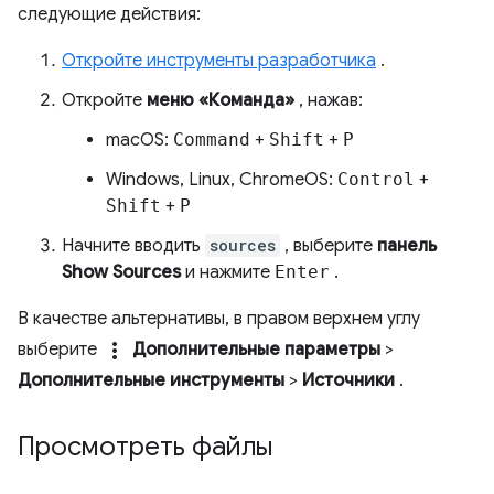
следующие действия:
Откройте инструменты разработчика
.
Откройте
меню «Команда»
, нажав:
macOS:
Command
+
Shift
+
P
Windows, Linux, ChromeOS:
Control
+
Shift
+
P
Начните вводить
sources
, выберите
панель
Show Sources
и нажмите
Enter
.
В качестве альтернативы, в правом верхнем углу
more_vert
выберите
Дополнительные параметры
>
Дополнительные инструменты
>
Источники
.
Просмотреть файлы