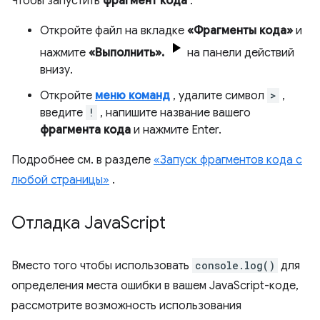
Чтобы запустить
фрагмент кода
:
Откройте файл на вкладке
«Фрагменты кода»
и
нажмите
«Выполнить».
на панели действий
внизу.
Откройте
меню команд
, удалите символ
>
,
введите
!
, напишите название вашего
фрагмента кода
и нажмите Enter.
Подробнее см. в разделе
«Запуск фрагментов кода с
любой страницы»
.
Отладка Java
Script
Вместо того чтобы использовать
console.log()
для
определения места ошибки в вашем JavaScript-коде,
рассмотрите возможность использования