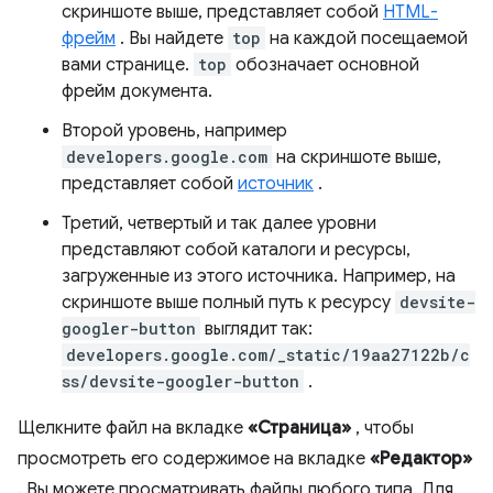
скриншоте выше, представляет собой
HTML-
фрейм
. Вы найдете
top
на каждой посещаемой
вами странице.
top
обозначает основной
фрейм документа.
Второй уровень, например
developers.google.com
на скриншоте выше,
представляет собой
источник
.
Третий, четвертый и так далее уровни
представляют собой каталоги и ресурсы,
загруженные из этого источника. Например, на
скриншоте выше полный путь к ресурсу
devsite-
googler-button
выглядит так:
developers.google.com/_static/19aa27122b/c
ss/devsite-googler-button
.
Щелкните файл на вкладке
«Страница»
, чтобы
просмотреть его содержимое на вкладке
«Редактор»
. Вы можете просматривать файлы любого типа. Для