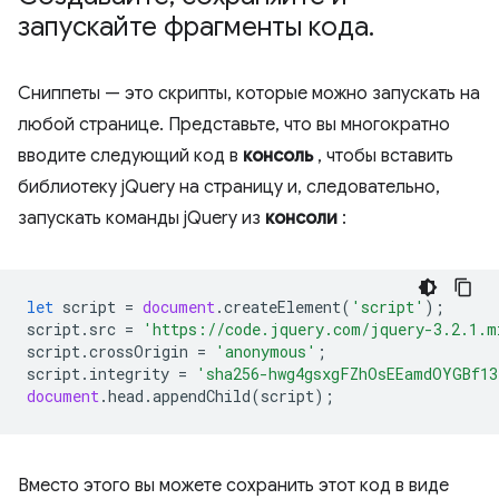
запускайте фрагменты кода
.
Сниппеты — это скрипты, которые можно запускать на
любой странице. Представьте, что вы многократно
вводите следующий код в
консоль
, чтобы вставить
библиотеку jQuery на страницу и, следовательно,
запускать команды jQuery из
консоли
:
let
script
=
document
.
createElement
(
'script'
);
script
.
src
=
'https://code.jquery.com/jquery-3.2.1.m
script
.
crossOrigin
=
'anonymous'
;
script
.
integrity
=
'sha256-hwg4gsxgFZhOsEEamdOYGBf13
document
.
head
.
appendChild
(
script
);
Вместо этого вы можете сохранить этот код в виде