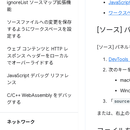
ignore
List ソースマップ拡張機
JavaSc
能
ワークス
ソースファイルへの変更を保存
[ソース]
するようにワークスペースを設
定する
[ソース] パ
ウェブ コンテンツと HTTP レ
スポンス ヘッダーをローカル
DevToo
でオーバーライドする
次のキー
Java
Script デバッグ リファレ
mac
ンス
Win
C
/
C++ Web
Assembly をデバッ
「
source
グする
または、右上
ネットワーク