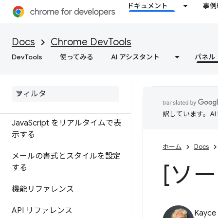
コンソール
ドキュメント
事例
概要
Docs
Chrome DevTools
コンソール分析情報でエラーと
DevTools
使ってみる
AI アシスタント
パネル
警告を把握する
ログ メッセージ
Java
Script を実行
訳しています。A
Java
Script をリアルタイムで表
示する
ホーム
Docs
メールの書式とスタイルを設定
[ソ
する
機能リファレンス
API リファレンス
Kayce