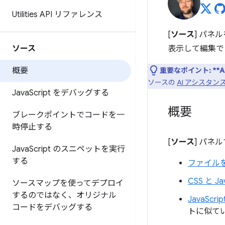
Utilities API リファレンス
[
ソース
] パネ
ソース
表示して編集で
概要
重要なポイント:
**
ソースの
AI アシスタ
Java
Script をデバッグする
概要
ブレークポイントでコードを一
時停止する
[
ソース
] パネ
Java
Script のスニペットを実行
する
ファイル
CSS と J
ソースマップを使ってデプロイ
するのではなく、オリジナル
JavaScrip
コードをデバッグする
トに似て