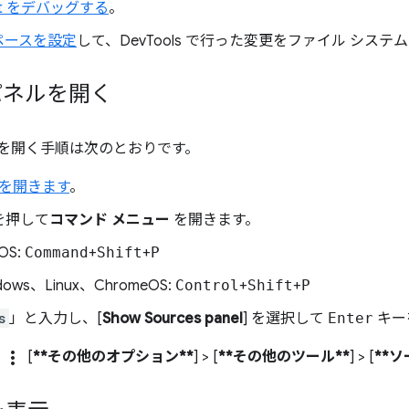
ript をデバッグする
。
ペースを設定
して、DevTools で行った変更をファイル シス
 パネルを開く
ネルを開く手順は次のとおりです。
ls を開きます
。
を押して
コマンド メニュー
を開きます。
OS:
Command
+
Shift
+
P
dows、Linux、ChromeOS:
Control
+
Shift
+
P
s
」と入力し、[
Show Sources panel
] を選択して
Enter
キー
more_vert
の
[
**その他のオプション**
] > [
**その他のツール**
] > [
**ソ