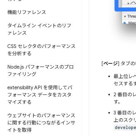
機能リファレンス
タイムライン イベントのリフ
ァレンス
CSS セレクタのパフォーマンス
を分析する
[
ページ
] タブ
Node
.
js パフォーマンスのプロ
ファイリング
最上位レ
セスする
extensibility API を使用してパ
2 番目
フォーマンス データをカスタ
す。
マイズする
3 番目
ウェブサイトのパフォーマンス
上のスク
に関する行動につながるインサ
develope
イトを取得