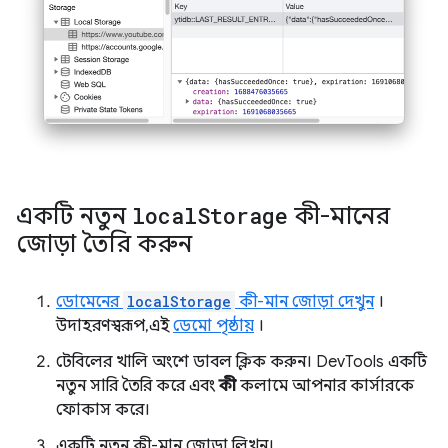
একটি নতুন
local
Storage
কী-মানের
জোড়া তৈরি করুন
ডোমেনের
localStorage
কী-মান জোড়া দেখুন
।
উদাহরণস্বরূপ, এই
ডেমো পৃষ্ঠায়
।
টেবিলের খালি অংশে ডাবল ক্লিক করুন। DevTools একটি
নতুন সারি তৈরি করে এবং
কী
কলামে আপনার কার্সারকে
ফোকাস করে।
একটি নতুন কী-মান জোড়া লিখুন।