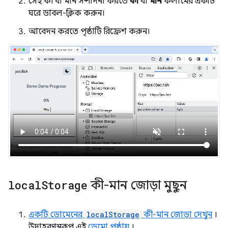
সেই কী বা মান সম্পাদনা করতে
কী
বা
মান
কলামের একটি
ঘরে ডাবল-ক্লিক করুন।
আবেদন করতে পৃষ্ঠাটি রিফ্রেশ করুন।
local
Storage
কী-মান জোড়া মুছুন
একটি ডোমেনের
localStorage
কী-মান জোড়া দেখুন
।
উদাহরণস্বরূপ, এই
ডেমো পৃষ্ঠায়
।