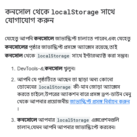
কনসোল থেকে
local
Storage
সাথে
যোগাযোগ করুন
যেহেতু আপনি
কনসোলে
জাভাস্ক্রিপ্ট চালাতে পারেন, এবং যেহেতু
কনসোলের
পৃষ্ঠার জাভাস্ক্রিপ্ট প্রসঙ্গে অ্যাক্সেস রয়েছে, তাই
কনসোল
থেকে
localStorage
সাথে ইন্টারঅ্যাক্ট করা সম্ভব।
DevTools-এ,
কনসোল
খুলুন।
আপনি যে পৃষ্ঠাটিতে আছেন তা ছাড়া অন্য কোনো
ডোমেনের
localStorage
কী-মান জোড়া অ্যাক্সেস
করতে চাইলে, উপরের অ্যাকশন বারে প্রসঙ্গ ড্রপ-ডাউন মেনু
থেকে আপনার প্রয়োজনীয়
জাভাস্ক্রিপ্ট প্রসঙ্গ নির্বাচন করুন
।
কনসোলে
আপনার
localStorage
এক্সপ্রেশনগুলি
চালান, যেমন আপনি আপনার জাভাস্ক্রিপ্টে করবেন।