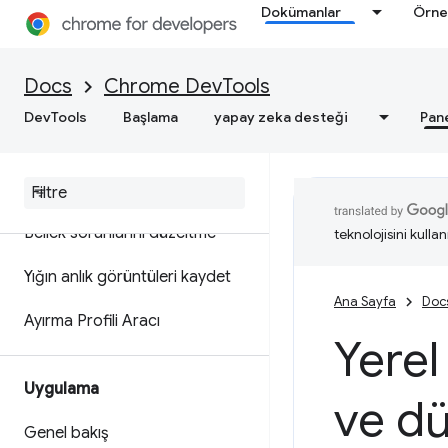
Dokümanlar
Örne
Web hızını optimize etme
Docs
Chrome DevTools
Bellek
DevTools
Başlama
yapay zeka desteği
Pan
Genel bakış
Bellek terminolojisi
Bellek sorunlarını düzeltme
teknolojisini kullan
Yığın anlık görüntüleri kaydet
Ana Sayfa
Doc
Ayırma Profili Aracı
Yerel
Uygulama
ve d
Genel bakış