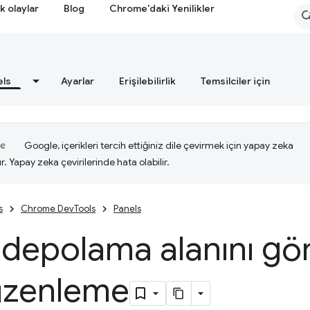
k olaylar
Blog
Chrome'daki Yenilikler
els
Ayarlar
Erişilebilirlik
Temsilciler için
Google, içerikleri tercih ettiğiniz dile çevirmek için yapay zeka
ır. Yapay zeka çevirilerinde hata olabilir.
s
Chrome DevTools
Panels
 depolama alanını g
üzenleme