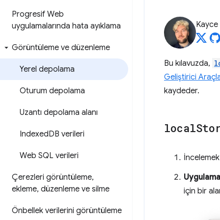
Progresif Web
Kayce
uygulamalarında hata ayıklama
Görüntüleme ve düzenleme
Bu kılavuzda,
l
Yerel depolama
Geliştirici Araçla
Oturum depolama
kaydeder.
Uzantı depolama alanı
local
Sto
Indexed
DB verileri
Web SQL verileri
İncelemek 
Çerezleri görüntüleme
,
Uygulam
ekleme
,
düzenleme ve silme
için bir ala
Önbellek verilerini görüntüleme