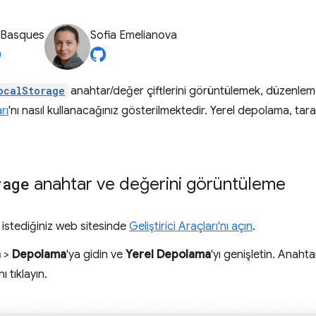
 Basques
Sofia Emelianova
ocalStorage
anahtar/değer çiftlerini görüntülemek, düzenleme
rı
'nı nasıl kullanacağınız gösterilmektedir. Yerel depolama, tara
rage
anahtar ve değerini görüntüleme
istediğiniz web sitesinde
Geliştirici Araçları'nı açın
.
a
>
Depolama
'ya gidin ve
Yerel Depolama
'yı genişletin. Anaht
nı tıklayın.