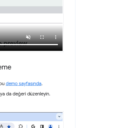
leme
 bu
demo sayfasında
.
ı ya da değeri düzenleyin.