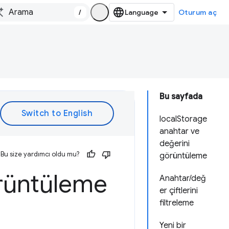
/
Oturum aç
Bu sayfada
localStorage
anahtar ve
değerini
Bu size yardımcı oldu mu?
görüntüleme
örüntüleme
Anahtar/değ
er çiftlerini
filtreleme
Yeni bir