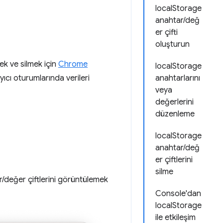
localStorage
anahtar/değ
er çifti
oluşturun
k ve silmek için
Chrome
localStorage
yıcı oturumlarında verileri
anahtarlarını
veya
değerlerini
düzenleme
localStorage
anahtar/değ
er çiftlerini
silme
ar/değer çiftlerini görüntülemek
Console'dan
localStorage
ile etkileşim