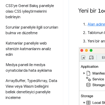
CSS'ye Genel Bakış paneliyle
Yeni bir
lo
olası CSS iyileştirmelerini
belirleyin
Alan adın
Sorunlar paneliyle ilgili sorunları
Tablonun b
bulma ve düzeltme
Yeni bir an
Katmanlar paneliyle web
sitenizin katmanlarını analiz
edin
Medya paneli ile medya
oynatıcılarda hata ayıklama
Array
Buffer
,
Typed
Array
,
Data
View veya Wasm belleğini
bellek denetleyici paneliyle
inceleme