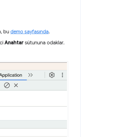
n, bu
demo sayfasında
.
eci
Anahtar
sütununa odaklar.