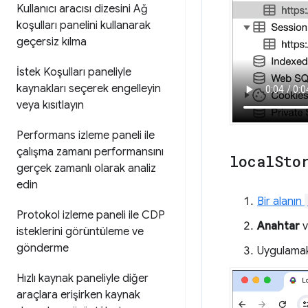
Kullanıcı aracısı dizesini Ağ
koşulları panelini kullanarak
geçersiz kılma
İstek Koşulları paneliyle
kaynakları seçerek engelleyin
veya kısıtlayın
Performans izleme paneli ile
çalışma zamanı performansını
local
Sto
gerçek zamanlı olarak analiz
edin
Bir alanın
Protokol izleme paneli ile CDP
Anahtar
v
isteklerini görüntüleme ve
gönderme
Uygulamak 
Hızlı kaynak paneliyle diğer
araçlara erişirken kaynak