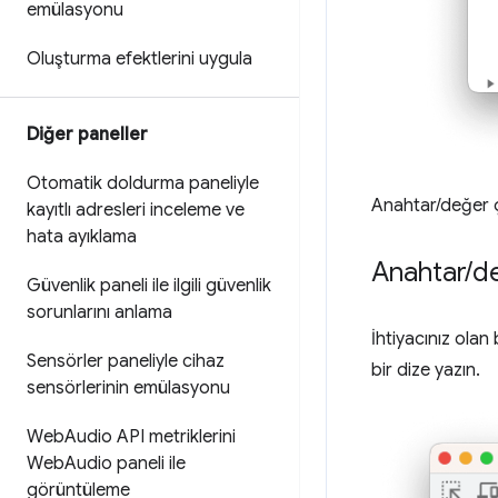
emülasyonu
Oluşturma efektlerini uygula
Diğer paneller
Otomatik doldurma paneliyle
Anahtar/değer ç
kayıtlı adresleri inceleme ve
hata ayıklama
Anahtar
/
de
Güvenlik paneli ile ilgili güvenlik
sorunlarını anlama
İhtiyacınız olan
Sensörler paneliyle cihaz
bir dize yazın.
sensörlerinin emülasyonu
Web
Audio API metriklerini
Web
Audio paneli ile
görüntüleme