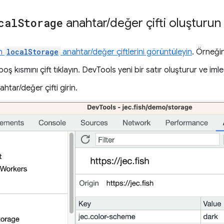
cal
Storage
anahtar
/
değer çifti oluşturun
ın
localStorage
anahtar/değer çiftlerini görüntüleyin
. Örneği
oş kısmını çift tıklayın. DevTools yeni bir satır oluşturur ve iml
ahtar/değer çifti girin.