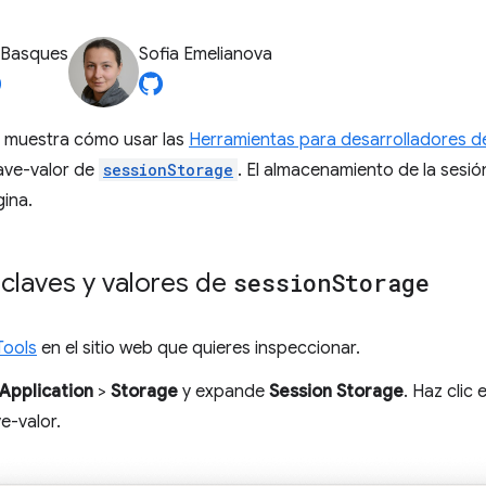
 Basques
Sofia Emelianova
e muestra cómo usar las
Herramientas para desarrolladores 
ave-valor de
sessionStorage
. El almacenamiento de la sesió
gina.
claves y valores de
session
Storage
Tools
en el sitio web que quieres inspeccionar.
Application
>
Storage
y expande
Session Storage
. Haz clic
e-valor.