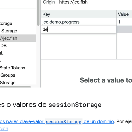
es o valores de
session
Storage
los pares clave-valor
sessionStorage
de un dominio
. Por ej
ción
.