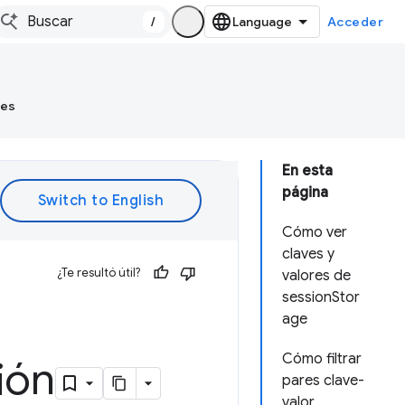
/
Acceder
tes
En esta
página
Cómo ver
claves y
¿Te resultó útil?
valores de
sessionStor
age
Cómo filtrar
ión
pares clave-
valor