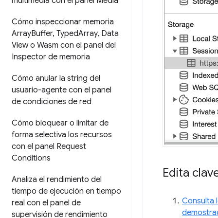
multimedia con el panel Media
Cómo inspeccionar memoria
Array
Buffer
,
Typed
Array
,
Data
View o Wasm con el panel del
Inspector de memoria
Cómo anular la string del
usuario-agente con el panel
de condiciones de red
Cómo bloquear o limitar de
forma selectiva los recursos
con el panel Request
Conditions
Edita clav
Analiza el rendimiento del
tiempo de ejecución en tiempo
Consulta 
real con el panel de
demostra
supervisión de rendimiento