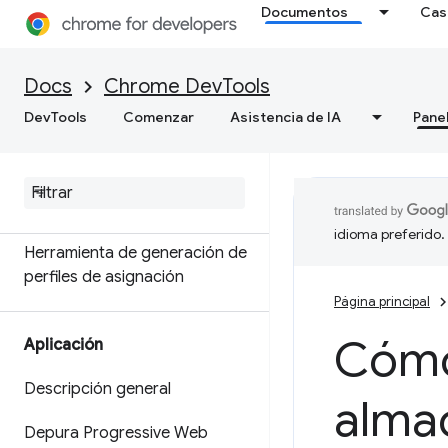
Documentos
Cas
Descripción general
Terminología de la memoria
Docs
Chrome DevTools
Cómo solucionar problemas
DevTools
Comenzar
Asistencia de IA
Pane
de memoria
Cómo grabar instantáneas de
montón
idioma preferido.
Herramienta de generación de
perfiles de asignación
Página principal
Cómo 
Aplicación
Descripción general
alma
Depura Progressive Web