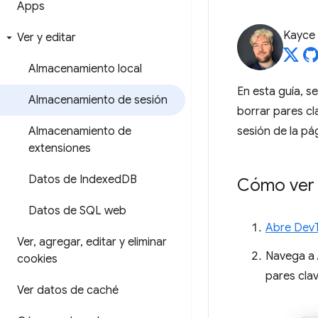
Apps
Kayce
Ver y editar
Almacenamiento local
En esta guía, s
Almacenamiento de sesión
borrar pares cl
Almacenamiento de
sesión de la pá
extensiones
Datos de Indexed
DB
Cómo ver 
Datos de SQL web
Abre Dev
Ver
,
agregar
,
editar y eliminar
Navega a
cookies
pares clav
Ver datos de caché