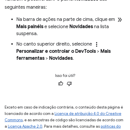
seguintes maneiras:
double_arrow
Na barra de ações na parte de cima, clique em
Mais painéis
e selecione
Novidades
na lista
suspensa.
more_vert
No canto superior direito, selecione
Personalizar e controlar o DevTools
>
Mais
ferramentas
>
Novidades
.
Isso foi útil?
Exceto em caso de indicação contrária, o conteúdo desta página é
licenciado de acordo com a
Licença de atribuição 4.0 do Creative
Commons
, e as amostras de código são licenciadas de acordo com
a
Licença Apache 2.0
. Para mais detalhes, consulte as
políticas do