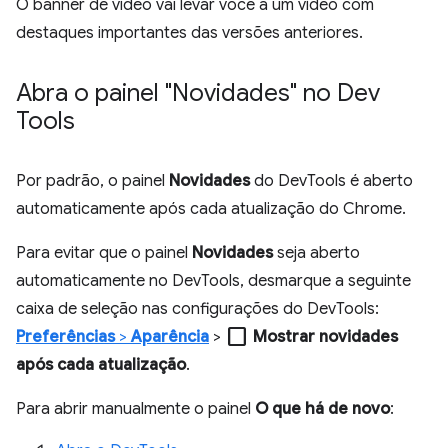
O banner de vídeo vai levar você a um vídeo com
destaques importantes das versões anteriores.
Abra o painel "Novidades" no Dev
Tools
Por padrão, o painel
Novidades
do DevTools é aberto
automaticamente após cada atualização do Chrome.
Para evitar que o painel
Novidades
seja aberto
automaticamente no DevTools, desmarque a seguinte
caixa de seleção nas configurações do DevTools:
check_box_outline_blank
Preferências
>
Aparência
>
Mostrar novidades
após cada atualização
.
Para abrir manualmente o painel
O que há de novo
: