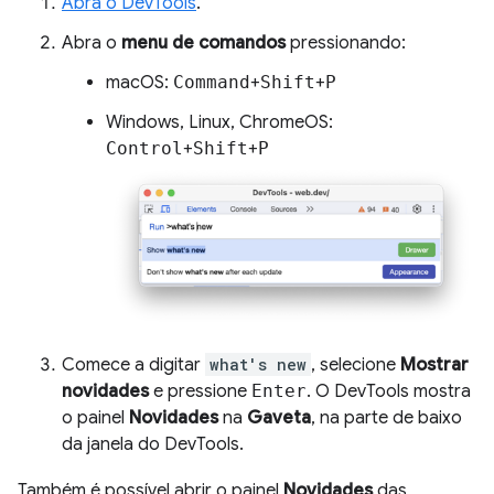
Abra o DevTools
.
Abra o
menu de comandos
pressionando:
macOS:
Command
+
Shift
+
P
Windows, Linux, ChromeOS:
Control
+
Shift
+
P
Comece a digitar
what's new
, selecione
Mostrar
novidades
e pressione
Enter
. O DevTools mostra
o painel
Novidades
na
Gaveta
, na parte de baixo
da janela do DevTools.
Também é possível abrir o painel
Novidades
das