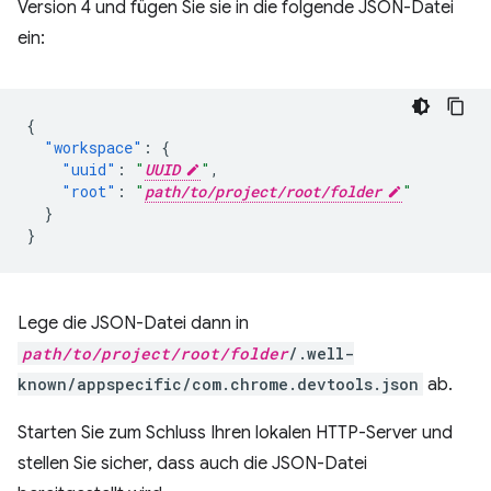
Version 4 und fügen Sie sie in die folgende JSON-Datei
ein:
{
"workspace"
:
{
"uuid"
:
"
UUID
"
,
"root"
:
"
path/to/project/root/folder
"
}
}
Lege die JSON-Datei dann in
path/to/project/root/folder
/.well-
known/appspecific/com.chrome.devtools.json
ab.
Starten Sie zum Schluss Ihren lokalen HTTP-Server und
stellen Sie sicher, dass auch die JSON-Datei