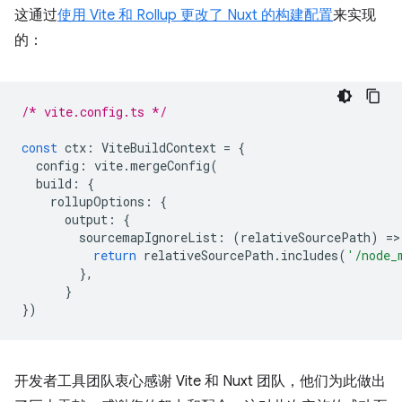
这通过
使用 Vite 和 Rollup 更改了 Nuxt 的构建配置
来实现
的：
/* vite.config.ts */
const
ctx
:
ViteBuildContext
=
{
config
:
vite
.
mergeConfig
(
build
:
{
rollupOptions
:
{
output
:
{
sourcemapIgnoreList
:
(
relativeSourcePath
)
=
>
return
relativeSourcePath
.
includes
(
'/node_
},
}
})
开发者工具团队衷心感谢 Vite 和 Nuxt 团队，他们为此做出