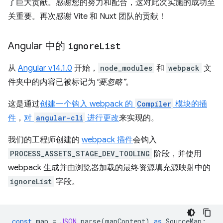
了巨大贡献。感谢您的努力和配合，这对此次实施的成功至
关重要。再次感谢 Vite 和 Nuxt 团队的贡献！
Angular 中的
ignore
List
从
Angular v14.1.0
开始，
node_modules
和
webpack
文
件夹中的内容已被标记为
“要忽略”
。
这是通过
创建一个钩入 webpack 的
Compiler
模块的插
件
，
对
angular-cli
进行更改
来实现的。
我们的工程师创建的
webpack 插件
会钩入
PROCESS_ASSETS_STAGE_DEV_TOOLING
阶段，并使用
webpack 生成并由浏览器加载的最终资源填充源映射中的
ignoreList
字段。
const
map
=
JSON
.
parse
(
mapContent
)
as
SourceMap
;