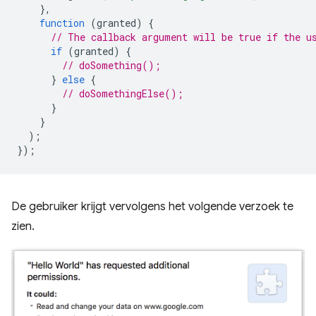
},
function
(
granted
)
{
// The callback argument will be true if the u
if
(
granted
)
{
// doSomething();
}
else
{
// doSomethingElse();
}
}
);
});
De gebruiker krijgt vervolgens het volgende verzoek te
zien.