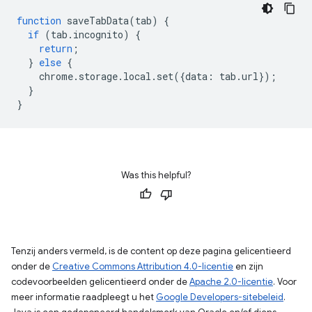
function
saveTabData
(
tab
)
{
if
(
tab
.
incognito
)
{
return
;
}
else
{
chrome
.
storage
.
local
.
set
({
data
:
tab
.
url
});
}
}
Was this helpful?
Tenzij anders vermeld, is de content op deze pagina gelicentieerd
onder de
Creative Commons Attribution 4.0-licentie
en zijn
codevoorbeelden gelicentieerd onder de
Apache 2.0-licentie
. Voor
meer informatie raadpleegt u het
Google Developers-sitebeleid
.