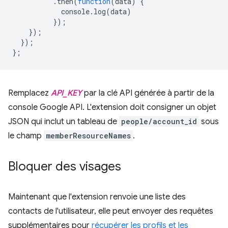
.
then
(
function
(
data
)
{
console
.
log
(
data
)
});
});
});
};
Remplacez
API_KEY
par la clé API générée à partir de la
console Google API. L'extension doit consigner un objet
JSON qui inclut un tableau de
people/account_id
sous
le champ
memberResourceNames
.
Bloquer des visages
Maintenant que l'extension renvoie une liste des
contacts de l'utilisateur, elle peut envoyer des requêtes
supplémentaires pour
récupérer les profils et les