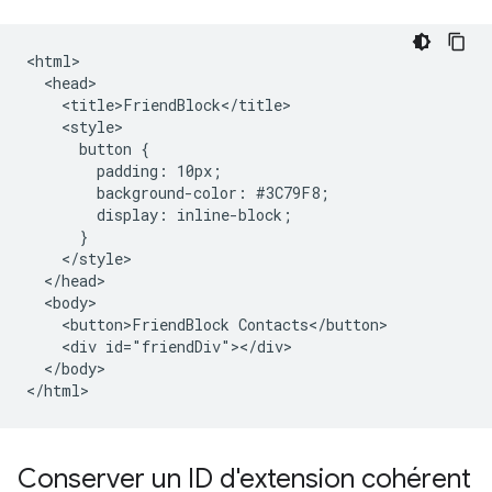
<html>

  <head>

    <title>FriendBlock</title>

    <style>

      button {

        padding: 10px;

        background-color: #3C79F8;

        display: inline-block;

      }

    </style>

  </head>

  <body>

    <button>FriendBlock Contacts</button>

    <div id="friendDiv"></div>

  </body>

Conserver un ID d'extension cohérent