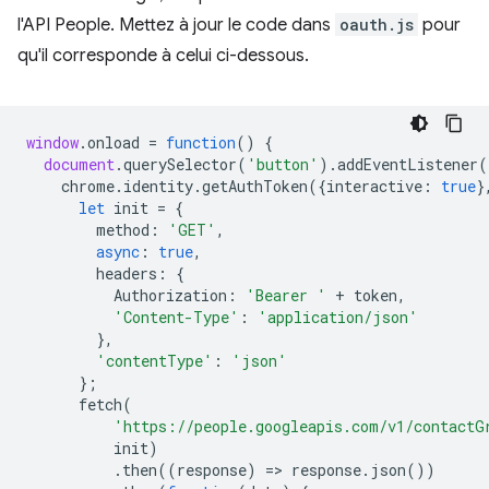
l'API People. Mettez à jour le code dans
oauth.js
pour
qu'il corresponde à celui ci-dessous.
window
.
onload
=
function
()
{
document
.
querySelector
(
'button'
).
addEventListener
(
chrome
.
identity
.
getAuthToken
({
interactive
:
true
}
let
init
=
{
method
:
'GET'
,
async
:
true
,
headers
:
{
Authorization
:
'Bearer '
+
token
,
'Content-Type'
:
'application/json'
},
'contentType'
:
'json'
};
fetch
(
'https://people.googleapis.com/v1/contactG
init
)
.
then
((
response
)
=
>
response
.
json
())