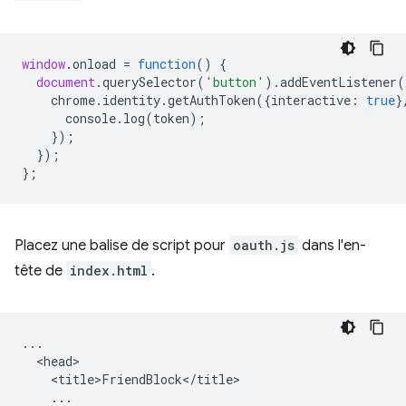
window
.
onload
=
function
()
{
document
.
querySelector
(
'button'
).
addEventListener
(
chrome
.
identity
.
getAuthToken
({
interactive
:
true
}
console
.
log
(
token
);
});
});
};
Placez une balise de script pour
oauth.js
dans l'en-
tête de
index.html
.
...

  <head>

    <title>FriendBlock</title>

    ...
