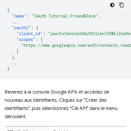
{
"name"
:
"OAuth Tutorial FriendBlock"
,
...
"oauth2"
:
{
"client_id"
:
"yourExtensionOAuthClientIDWillGoHe
"scopes"
:
[
"https://www.googleapis.com/auth/contacts.read
]
},
...
}
Revenez à la console Google APIs et accédez de
nouveau aux identifiants. Cliquez sur "Créer des
identifiants", puis sélectionnez "Clé API" dans le menu
déroulant.