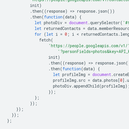
init
)
.
then
((
response
)
=
>
response
.
json
())
.
then
(
function
(
data
)
{
let
photoDiv
=
document
.
querySelector
(
'#
let
returnedContacts
=
data
.
memberResour
for
(
let
i
=
0
;
i
 < 
returnedContacts
.
len
fetch
(
'https://people.googleapis.com/v1/
'?personFields=photos&key=API_
init
)
.
then
((
response
)
=
>
response
.
json
(
.
then
(
function
(
data
)
{
let
profileImg
=
document
.
create
profileImg
.
src
=
data
.
photos
[
0
].
photoDiv
.
appendChild
(
profileImg
)
});
};
});
});
});
};