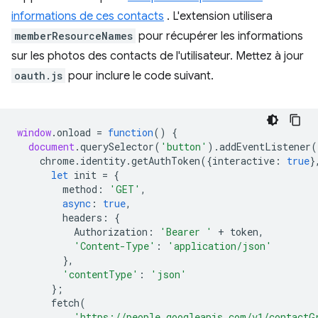
informations de ces contacts
. L'extension utilisera
memberResourceNames
pour récupérer les informations
sur les photos des contacts de l'utilisateur. Mettez à jour
oauth.js
pour inclure le code suivant.
window
.
onload
=
function
()
{
document
.
querySelector
(
'button'
).
addEventListener
(
chrome
.
identity
.
getAuthToken
({
interactive
:
true
}
let
init
=
{
method
:
'GET'
,
async
:
true
,
headers
:
{
Authorization
:
'Bearer '
+
token
,
'Content-Type'
:
'application/json'
},
'contentType'
:
'json'
};
fetch
(
'https://people.googleapis.com/v1/contactG