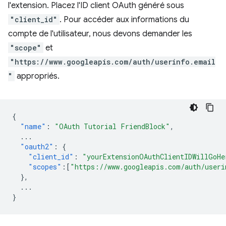
l'extension. Placez l'ID client OAuth généré sous
"client_id"
. Pour accéder aux informations du
compte de l'utilisateur, nous devons demander les
"scope"
et
"https://www.googleapis.com/auth/userinfo.email
"
appropriés.
{
"name"
:
"OAuth Tutorial FriendBlock"
,
...
"oauth2"
:
{
"client_id"
:
"yourExtensionOAuthClientIDWillGoHe
"scopes"
:[
"https://www.googleapis.com/auth/useri
},
...
}