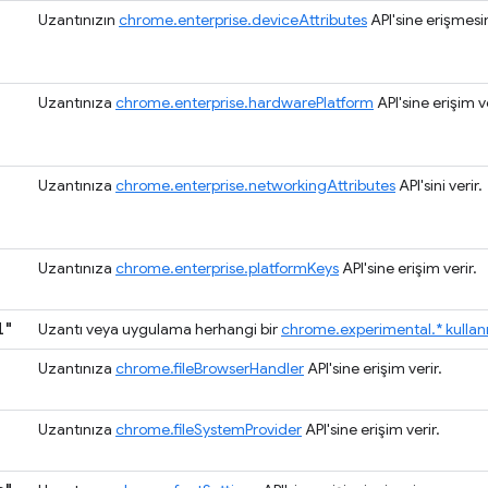
Uzantınızın
chrome.enterprise.deviceAttributes
API'sine erişmesin
Uzantınıza
chrome.enterprise.hardwarePlatform
API'sine erişim ve
Uzantınıza
chrome.enterprise.networkingAttributes
API'sini verir.
Uzantınıza
chrome.enterprise.platformKeys
API'sine erişim verir.
"
l"
Uzantı veya uygulama herhangi bir
chrome.experimental.* kullanı
Uzantınıza
chrome.fileBrowserHandler
API'sine erişim verir.
Uzantınıza
chrome.fileSystemProvider
API'sine erişim verir.