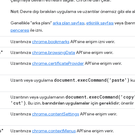
çalışmaya devam etmesini sağlar. Chrome'dan çıkar.
Not:
Devre dışı bırakılan uygulama ve uzantılar önemsiz gibi ele alı
Genellikle "arka planı"
arka plan sayfası
,
etkinlik sayfası
veya (barın
penceresi
ile izni.
Uzantınıza
chrome.bookmarks
API'sine erişim izni verir.
a"
Uzantınıza
chrome.browsingData
API'sine erişim verir.
Uzantınıza
chrome.certificateProvider
API'sine erişim verir.
document
.
execCommand(
'paste')
Uzantı veya uygulama
kul
document
.
execCommand(
'copy
Uzantının veya uygulamanın
'cut')
. Bu izin,
barındırılan uygulamalar için gereklidir
; önerilir 
Uzantınıza
chrome.contentSettings
API'sine erişim verir.
s"
Uzantınıza
chrome.contextMenus
API'sine erişim verir.