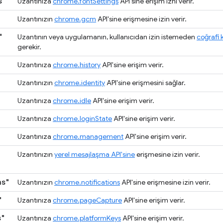
s"
Uzantınıza
chrome.fontSettings
API'sine erişim izni verir.
Uzantınızın
chrome.gcm
API'sine erişmesine izin verir.
"
Uzantının veya uygulamanın, kullanıcıdan izin istemeden
coğrafi 
gerekir.
Uzantınıza
chrome.history
API'sine erişim verir.
Uzantınızın
chrome.identity
API'sine erişmesini sağlar.
Uzantınıza
chrome.idle
API'sine erişim verir.
Uzantınıza
chrome.loginState
API'sine erişim verir.
Uzantınıza
chrome.management
API'sine erişim verir.
Uzantınızın
yerel mesajlaşma API'sine
erişmesine izin verir.
ns"
Uzantınızın
chrome.notifications
API'sine erişmesine izin verir.
"
Uzantınıza
chrome.pageCapture
API'sine erişim verir.
s"
Uzantınıza
chrome.platformKeys
API'sine erişim verir.