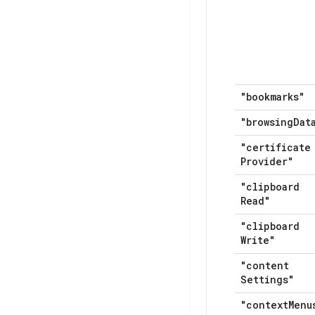
"bookmarks"
"browsing
Dat
"certificate
Provider"
"clipboard
Read"
"clipboard
Write"
"content
Settings"
"context
Menu