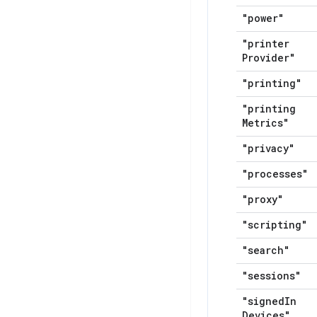
"power"
"printer
Provider"
"printing"
"printing
Metrics"
"privacy"
"processes"
"proxy"
"scripting"
"search"
"sessions"
"signed
In
Devices"