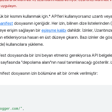
ı uygulayın.
bir kısmını kullanmak için.* API'leri kullanıyorsanız uzantı ve
anifest
dosyasının içeriğidir. Her izin, bilinen dize listelerinde
eye erişim sağlayan bir
eşleşme kalıbı
dahildir. İzinler, Uzantın
n etkileniyorsa hasarı en üst düzeye çıkarın. Bazı izinler de göste
lde) kullanıcılara yükleme.
ifest dosyasında bir izni beyan etmeniz gerekiyorsa API belgele
sayfasında "depolama alanı"nın nasıl tanımlanacağı gösterilir. iz
ifest dosyasının izin bölümüne ait bir örnek verilmiştir:
[
logger.com/"
,