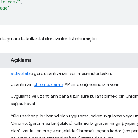
gle.com/"
,
rage"
a şu anda kullanılabilen izinler listelenmiştir:
Açıklama
activeTab
'e göre uzantıya izin verilmesini ister bakın.
Uzantınızın
chrome.alarms
API'sine erişmesine izin verir.
Uygulama ve uzantıların daha uzun süre kullanabilmek için Chrom
sağlar. hayat.
Yüklü herhangi bir barındırılan uygulama, paket uygulama veya uza
Chrome, (görünmez bir şekilde) kullanıcı bilgisayarına giriş ya
plan" izni, kullanıcı açık bir şekilde Chrome'u açana kadar (son p