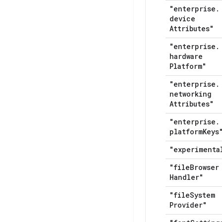
"enterprise
.
device
Attributes"
"enterprise
.
hardware
Platform"
"enterprise
.
networking
Attributes"
"enterprise
.
platform
Keys
"experimenta
"file
Browser
Handler"
"file
System
Provider"