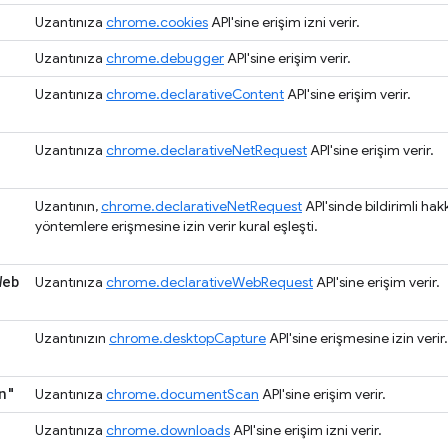
Uzantınıza
chrome.cookies
API'sine erişim izni verir.
Uzantınıza
chrome.debugger
API'sine erişim verir.
Uzantınıza
chrome.declarativeContent
API'sine erişim verir.
Uzantınıza
chrome.declarativeNetRequest
API'sine erişim verir.
Uzantının,
chrome.declarativeNetRequest
API'sinde bildirimli hak
yöntemlere erişmesine izin verir kural eşleşti.
Web
Uzantınıza
chrome.declarativeWebRequest
API'sine erişim verir.
Uzantınızın
chrome.desktopCapture
API'sine erişmesine izin verir.
n"
Uzantınıza
chrome.documentScan
API'sine erişim verir.
Uzantınıza
chrome.downloads
API'sine erişim izni verir.