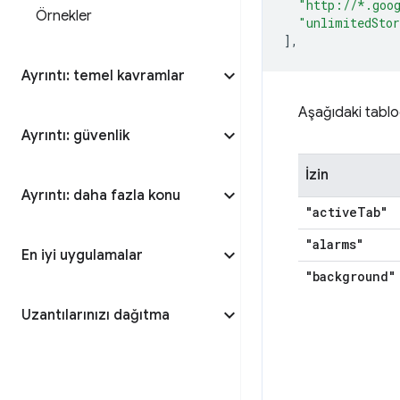
"http://*.goo
Örnekler
"unlimitedSto
],
Ayrıntı: temel kavramlar
Aşağıdaki tablod
Ayrıntı: güvenlik
İzin
Ayrıntı: daha fazla konu
"active
Tab"
"alarms"
En iyi uygulamalar
"background"
Uzantılarınızı dağıtma