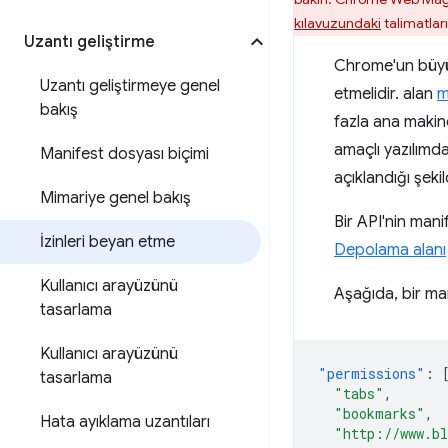
kılavuzundaki
talimatlar
Uzantı geliştirme
Chrome'un büyük 
Uzantı geliştirmeye genel
etmelidir. alan
m
bakış
fazla ana makin
amaçlı yazılımda
Manifest dosyası biçimi
açıklandığı şeki
Mimariye genel bakış
Bir API'nin man
İzinleri beyan etme
Depolama alanı
Kullanıcı arayüzünü
Aşağıda, bir man
tasarlama
Kullanıcı arayüzünü
"permissions"
:
tasarlama
"tabs"
,
"bookmarks"
,
Hata ayıklama uzantıları
"http://www.b