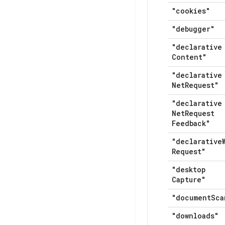
"cookies"
"debugger"
"declarative
Content"
"declarative
Net
Request"
"declarative
Net
Request
Feedback"
"declarative
Request"
"desktop
Capture"
"document
Sca
"downloads"