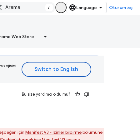
/
Oturum aç
rome Web Store
olojisini
Bu size yardımcı oldu mu?
eşdeğeri için
Manifest V3 - İzinler bildirme
bölümüne
V3'e dönüştürmek için
Manifest V3 taşıma