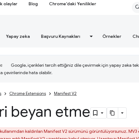
k olaylar
Blog
Chrome'daki Yenilikler
Yapay zeka
Başvuru Kaynakları
Örnekler
Ch
Google, içerikleri tercih ettiğiniz dile çevirmek için yapay zeka tekn
a çevirilerinde hata olabilir.
s
Chrome Extensions
Manifest V2
eri beyan etme
kullanımdan kaldırılan Manifest V2 sürümünü görüntülüyorsunuz. MV3 
ası artık Manifest V2 uzantılarını kabul etmiyor. Uzantınızı Manifest 