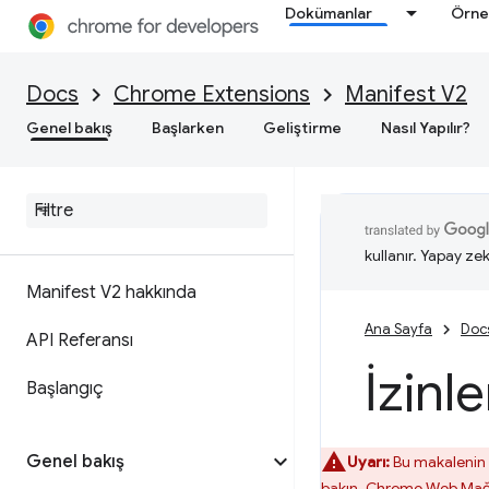
Dokümanlar
Örne
Docs
Chrome Extensions
Manifest V2
Genel bakış
Başlarken
Geliştirme
Nasıl Yapılır?
kullanır. Yapay zek
Manifest V2 hakkında
Ana Sayfa
Doc
API Referansı
İzinl
Başlangıç
Genel bakış
Uyarı:
Bu makalenin 
bakın. Chrome Web Mağaz