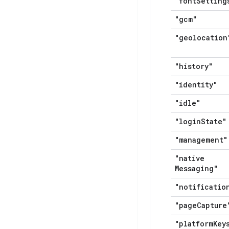
"font
Setting
"gcm"
"geolocation
"history"
"identity"
"idle"
"login
State"
"management"
"native
Messaging"
"notificatio
"page
Capture
"platform
Key