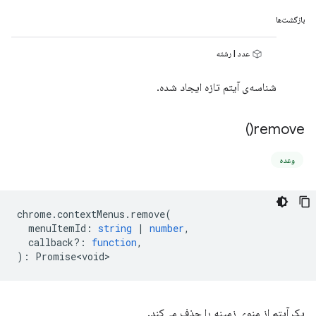
بازگشت‌ها
عدد | رشته
شناسه‌ی آیتم تازه ایجاد شده.
)
remove(
وعده
chrome
.
contextMenus
.
remove
(
menuItemId
:
string
|
number
,
callback?
:
function
,
)
:
Promise<void>
یک آیتم از منوی زمینه را حذف می‌کند.