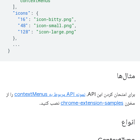
"contextMenus"
],
"icons"
:
{
"16"
:
"icon-bitty.png"
,
"48"
:
"icon-small.png"
,
"128"
:
"icon-large.png"
},
...
}
مثال‌ها
برای امتحان کردن این API،
نمونه API مربوط به contextMenus
را از
مخزن
chrome-extension-samples
نصب کنید.
انواع