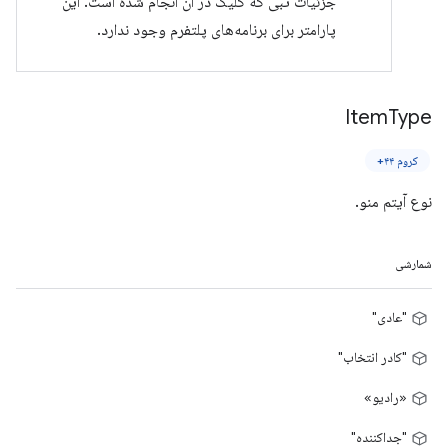
جزئیات تبی که کلیک در آن انجام شده است. این
پارامتر برای برنامه‌های پلتفرم وجود ندارد.
Item
Type
کروم ۴۴+
نوع آیتم منو.
شمارشی
"عادی"
"کادر انتخاب"
«رادیو»
"جداکننده"