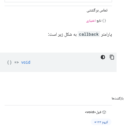
تماس برگشتی
تابع
اختیاری
پارامتر
callback
به شکل زیر است:
() =>
void
بازگشت‌ها
قول<void>
کروم ۱۲۳+