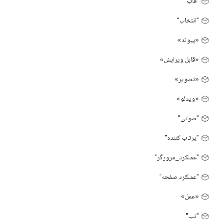
"قاب"
"انتخاب"
«پیوند»
«قابل ویرایش»
«تصویر»
«ویدئو»
"صوتی"
"پرتاب کننده"
"عملکرد_مرورگر"
"عملکرد صفحه"
«عمل»
"تب"