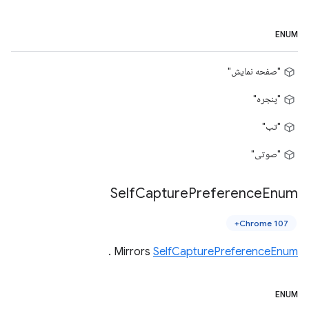
ENUM
"صفحه نمایش"
"پنجره"
"تب"
"صوتی"
Self
Capture
Preference
Enum
Chrome 107+
.
Mirrors
SelfCapturePreferenceEnum
ENUM