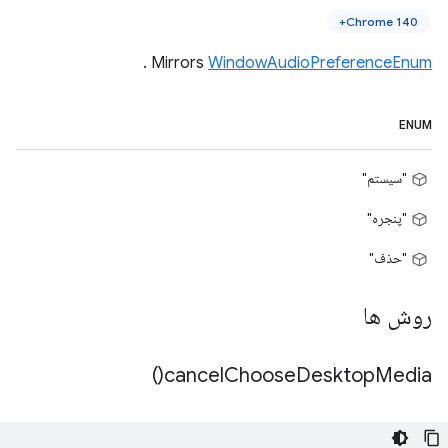
Chrome 140+
.
Mirrors
WindowAudioPreferenceEnum
ENUM
"سیستم"
"پنجره"
"حذف"
روش ها
)
cancel
Choose
Desktop
Media(