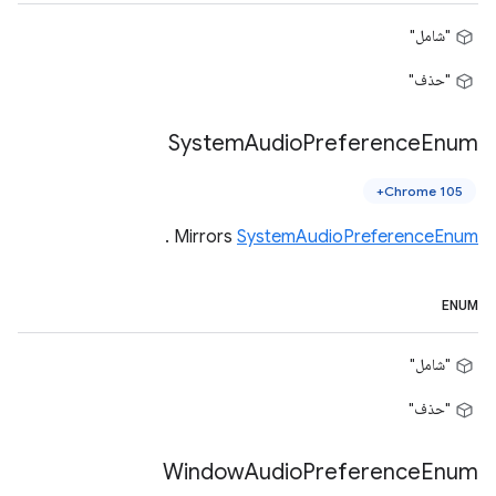
"شامل"
"حذف"
System
Audio
Preference
Enum
Chrome 105+
.
Mirrors
SystemAudioPreferenceEnum
ENUM
"شامل"
"حذف"
Window
Audio
Preference
Enum